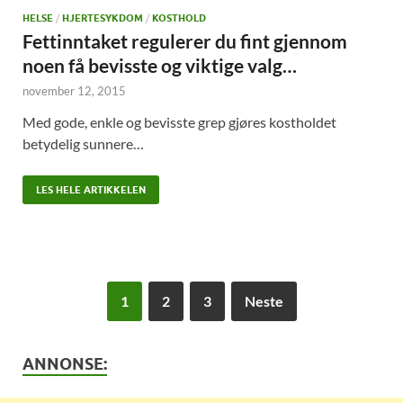
HELSE
/
HJERTESYKDOM
/
KOSTHOLD
Fettinntaket regulerer du fint gjennom
noen få bevisste og viktige valg…
november 12, 2015
Med gode, enkle og bevisste grep gjøres kostholdet
betydelig sunnere…
LES HELE ARTIKKELEN
1
2
3
Neste
ANNONSE: