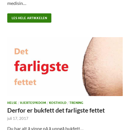
medisin…
LES HELE ARTIKKELEN
HELSE
/
HJERTESYKDOM
/
KOSTHOLD
/
TRENING
Derfor er bukfett det farligste fettet
juli 17, 2017
Du har alt å vinne på å unngå bukfett…