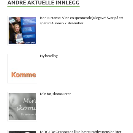
ANDRE AKTUELLE INNLEGG
Konkurranse. Vinn en spennende julegave! Svar på ett
spørsmål innen 7. desember.
Ny heading
Min far, skomakeren
MDG (De Grønne) og ikke-bærekraftige pensjonister