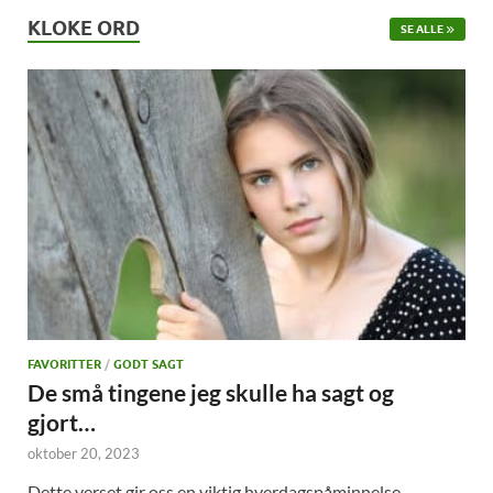
KLOKE ORD
SE ALLE
FAVORITTER
/
GODT SAGT
De små tingene jeg skulle ha sagt og
gjort…
oktober 20, 2023
Dette verset gir oss en viktig hverdagspåminnelse.