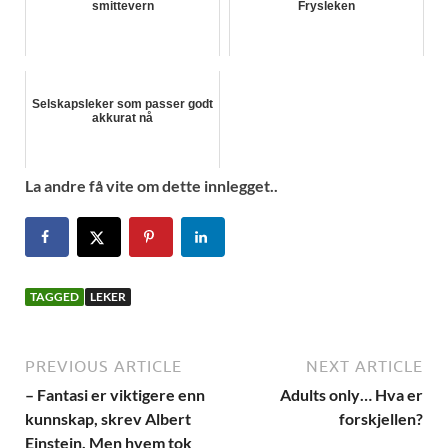
smittevern
Frysleken
Selskapsleker som passer godt
akkurat nå
La andre få vite om dette innlegget..
TAGGED
LEKER
PREVIOUS ARTICLE
NEXT ARTICLE
– Fantasi er viktigere enn
Adults only… Hva er
kunnskap, skrev Albert
forskjellen?
Einstein. Men hvem tok