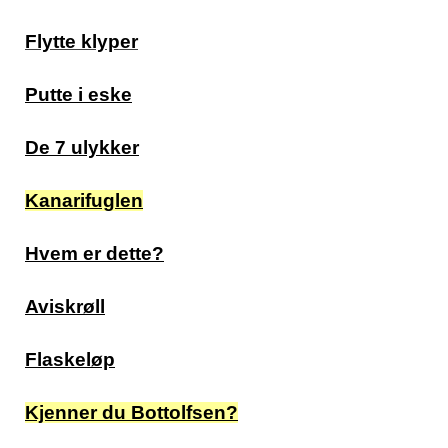
Flytte klyper
Putte i eske
De 7 ulykker
Kanarifuglen
Hvem er dette?
Aviskrøll
Flaskeløp
Kjenner du Bottolfsen?