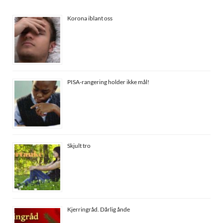
Korona iblant oss
PISA-rangering holder ikke mål!
Skjult tro
Kjerringråd. Dårlig ånde