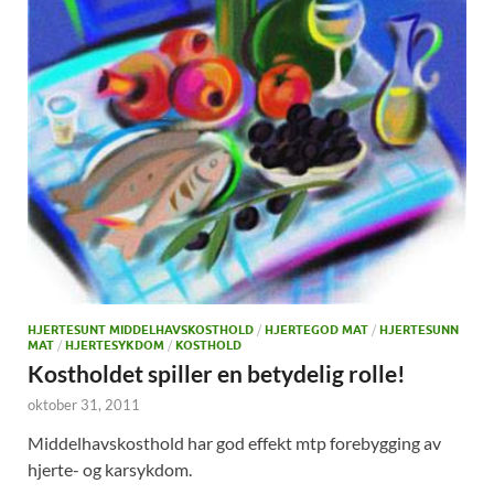
HJERTESUNT MIDDELHAVSKOSTHOLD
/
HJERTEGOD MAT
/
HJERTESUNN
MAT
/
HJERTESYKDOM
/
KOSTHOLD
Kostholdet spiller en betydelig rolle!
oktober 31, 2011
Middelhavskosthold har god effekt mtp forebygging av
hjerte- og karsykdom.