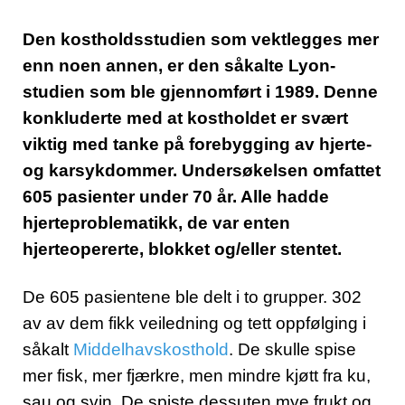
Den kostholdsstudien som vektlegges mer
enn noen annen, er den såkalte Lyon-
studien som ble gjennomført i 1989. Denne
konkluderte med at kostholdet er svært
viktig med tanke på forebygging av hjerte-
og karsykdommer. Undersøkelsen omfattet
605 pasienter under 70 år. Alle hadde
hjerteproblematikk, de var enten
hjerteopererte, blokket og/eller stentet.
De 605 pasientene ble delt i to grupper. 302
av av dem fikk veiledning og tett oppfølging i
såkalt
Middelhavskosthold
. De skulle spise
mer fisk, mer fjærkre, men mindre kjøtt fra ku,
sau og svin. De spiste dessuten mye frukt og