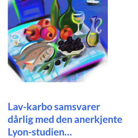
Lav-karbo samsvarer
dårlig med den anerkjente
Lyon-studien…