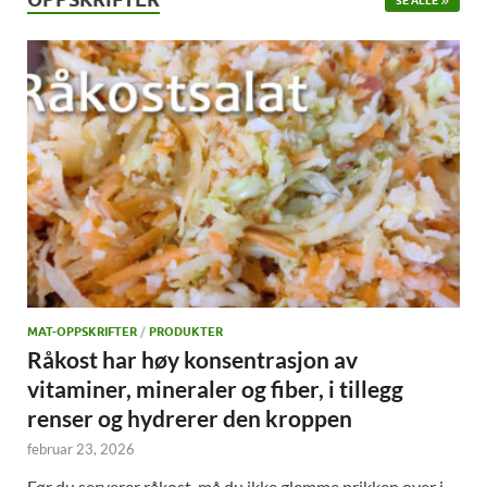
SE ALLE
MAT-OPPSKRIFTER
/
PRODUKTER
Råkost har høy konsentrasjon av
vitaminer, mineraler og fiber, i tillegg
renser og hydrerer den kroppen
februar 23, 2026
Før du serverer råkost, må du ikke glemme prikken over i-