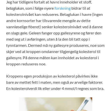
Jeg har tidligere fortalt at
havre
inneholder et stoff,
betaglukan
, som i følge nyere
forskning
bidrar til at
kolesterolnivået kan reduseres. Betaglukan i havre (ingen
andre kornsorter har tilsvarende mengde av dette
vannløselige fiberet) senker kolesterolnivået ved å danne
en slags gele. Geleen fanger opp gallesyrene og fører den
med seg ut i avføringen, uten å la den bli tatt opp i
tynntarmen. Dermed må ny gallesyre produseres, noe som
skjer ved at kroppen omdanner tilgjengelig kolesterol til
gallesyre. På denne måten kan innholdet av kolesterol i
kroppen reduseres noe.
Kroppens egen produksjon av kolesterol påvirkes ikke
bare av mettet fett i maten, men også av arvelige faktorer.
En kolesterolverdi lik eller under 4 mmol/l regnes som bra.