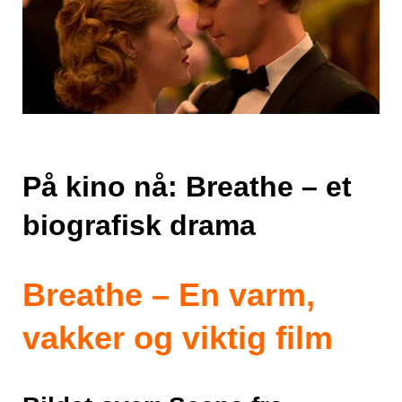
På kino nå: Breathe – et
biografisk drama
Breathe – En varm,
vakker og viktig film