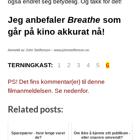
også endret seg betydelig. Og takk for det!
Jeg anbefaler
Breathe
som
går på kino akkurat nå!
Anmeldt av John Steffensen – www.johnsteffensen.no
TERNINGKAST:
1 2 3 4 5
6
PS! Det fins kommentar(er) til denne
filmanmeldelsen. Se nedenfor.
Related posts:
Sparepærer - hvor lenge varer
Om ikke å kjenne sitt publikum -
de?
eller snarere omvendt?