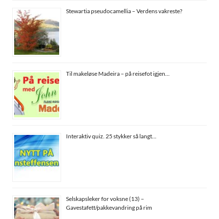
Stewartia pseudocamellia – Verdens vakreste?
Til makeløse Madeira – på reisefot igjen…
Interaktiv quiz. 25 stykker så langt…
Selskapsleker for voksne (13) –
Gavestafett/pakkevandring på rim