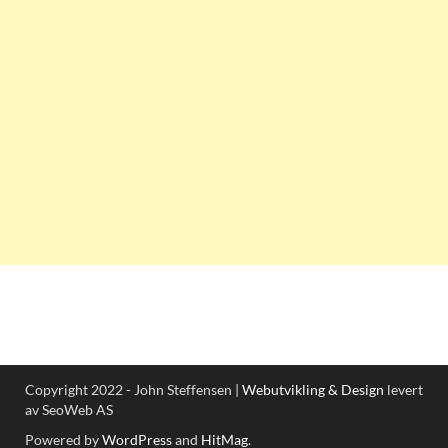
Copyright 2022 - John Steffensen |
Webutvikling & Design
levert
av SeoWeb AS
Powered by
WordPress
and
HitMag
.