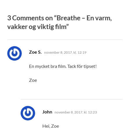
3 Comments on “Breathe – En varm,
vakker og viktig film”
sier:
Zoe S.
november 8, 2017, kl. 12:19
En mycket bra film. Tack för tipset!
Zoe
sier:
John
november 8, 2017, kl. 12:23
Hei, Zoe