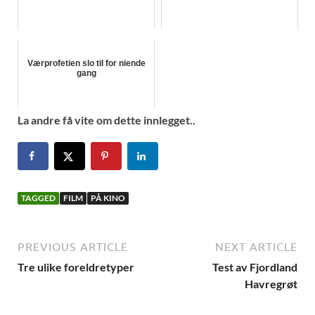
Værprofetien slo til for niende
gang
La andre få vite om dette innlegget..
TAGGED
FILM
PÅ KINO
PREVIOUS ARTICLE
NEXT ARTICLE
Tre ulike foreldretyper
Test av Fjordland
Havregrøt