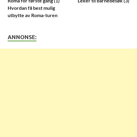
Roma for første gang (1)
Leker til barnebesøk (3)
Hvordan få best mulig
utbytte av Roma-turen
ANNONSE: