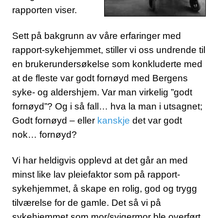
rapporten viser.
Sett på bakgrunn av våre erfaringer med
rapport-sykehjemmet, stiller vi oss undrende til
en brukerundersøkelse som konkluderte med
at de fleste var godt fornøyd med Bergens
syke- og aldershjem. Var man virkelig ”godt
fornøyd”? Og i så fall… hva la man i utsagnet;
Godt fornøyd – eller
kanskje
det var godt
nok… fornøyd?
Vi har heldigvis opplevd at det går an med
minst like lav pleiefaktor som på rapport-
sykehjemmet, å skape en rolig, god og trygg
tilværelse for de gamle. Det så vi på
sykehjemmet som mor/svigermor ble overført