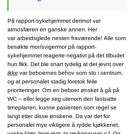
På rapport-sykehjemmet derimot var
atmosfæren en ganske annen. Her
var arbeidsglede nesten fraværende!
Alle som
besøkte mor/svigermor på rapport-
sykehjemmet reagerte negativt på det tilbudet
hun fikk. Det ble snart tydelig at det jevnt over
ikke
var beboernes behov som sto i sentrum,
og at personalet stadig foretok feile
prioriteringer. Om en beboer ønsket å gå på
WC – eller legge seg utenom den fastsatte
timeplanen, kunne pasienten som regel se
langt etter disse ønskene. Da var det for
personalet mye viktigere å rydde kjøkkenet,
vaske klær, lage mat, ta røykepauser o.l. Og