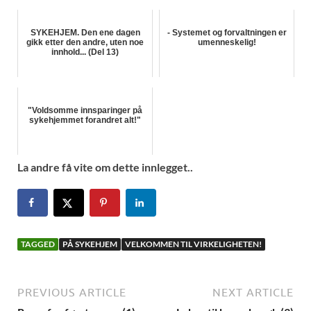
SYKEHJEM. Den ene dagen
- Systemet og forvaltningen er
gikk etter den andre, uten noe
umenneskelig!
innhold... (Del 13)
"Voldsomme innsparinger på
sykehjemmet forandret alt!"
La andre få vite om dette innlegget..
TAGGED
PÅ SYKEHJEM
VELKOMMEN TIL VIRKELIGHETEN!
PREVIOUS ARTICLE
NEXT ARTICLE