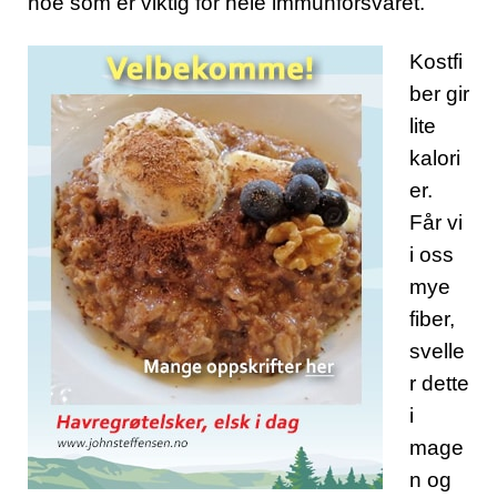
noe som er viktig for hele immunforsvaret.
Kostfi
ber gir
lite
kalori
er.
Får vi
i oss
mye
fiber,
svelle
r dette
i
mage
n og