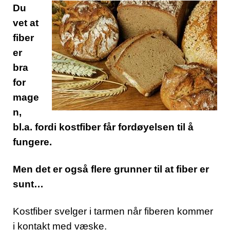
Du
vet at
fiber
er
bra
for
mage
n,
bl.a. fordi kostfiber får fordøyelsen til å
fungere.
Men det er også flere grunner til at fiber er
sunt…
Kostfiber svelger i tarmen når fiberen kommer
i kontakt med væske.