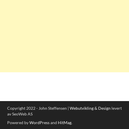
Copyright 2022 - John Steffensen |
Webutvikling & Design
levert
av SeoWeb AS
Powered by
WordPress
and
HitMag
.