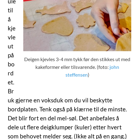
ule
til
å
kje
vle
ut
på
Deigen kjevles 3-4 mm tykk før den stikkes ut med
bo
kakeformer eller tilsvarende. (foto:
john
rd
steffensen
)
et.
Br
uk gjerne en voksduk om du vil beskytte
bordplaten. Tenk også på klærne til de minste.
Det blir fort en del mel-søl. Det anbefales å
dele ut flere deigklumper (kuler) etter hvert
som behovet melder seg. (Ikke alt på en gang.)