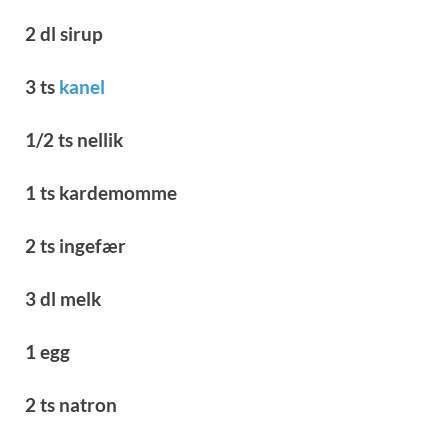
2 dl sirup
3 ts
kanel
1/2 ts nellik
1 ts kardemomme
2 ts ingefær
3 dl melk
1 egg
2 ts natron