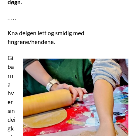
døgn.
. . . . .
Kna deigen lett og smidig med
fingrene/hendene.
Gi
ba
rn
a
hv
er
sin
dei
gk