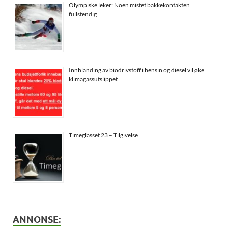
Olympiske leker: Noen mistet bakkekontakten
fullstendig
Innblanding av biodrivstoff i bensin og diesel vil øke
klimagassutslippet
Timeglasset 23 – Tilgivelse
ANNONSE: