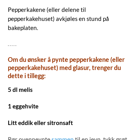
Pepperkakene (eller delene til
pepperkakehuset) avkjøles en stund på
bakeplaten.
. . . . .
Om du ønsker å pynte pepperkakene (eller
pepperkakehuset) med glasur, trenger du
dette i tillegg:
5 dl melis
1 eggehvite
Litt eddik eller sitronsaft
Rør ovennevnte
sammen
til en jevn, tykk grøt