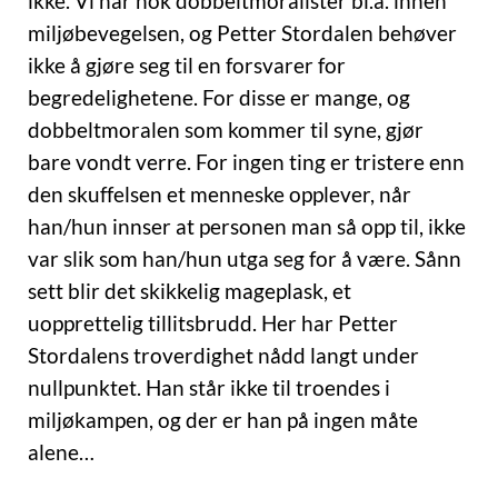
ikke. Vi har nok dobbeltmoralister bl.a. innen
miljøbevegelsen, og Petter Stordalen behøver
ikke å gjøre seg til en forsvarer for
begredelighetene. For disse er mange, og
dobbeltmoralen som kommer til syne, gjør
bare vondt verre. For ingen ting er tristere enn
den skuffelsen et menneske opplever, når
han/hun innser at personen man så opp til, ikke
var slik som han/hun utga seg for å være. Sånn
sett blir det skikkelig mageplask, et
uopprettelig tillitsbrudd. Her har Petter
Stordalens troverdighet nådd langt under
nullpunktet. Han står ikke til troendes i
miljøkampen, og der er han på ingen måte
alene…