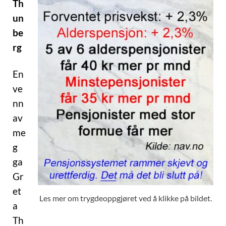
Th
un
be
rg
En
ve
nn
av
me
g
ga
Gr
et
Les mer om trygdeoppgjøret ved å klikke på bildet.
a
Th