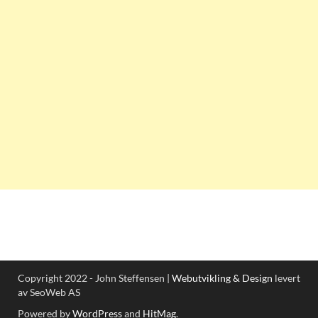
Copyright 2022 - John Steffensen |
Webutvikling & Design
levert
av SeoWeb AS
Powered by
WordPress
and
HitMag
.