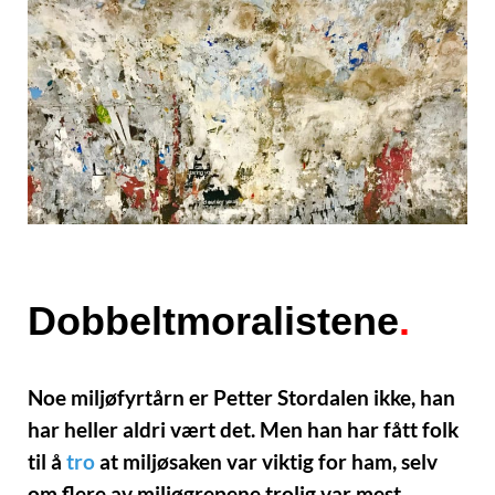
Dobbeltmoralistene
.
Noe miljøfyrtårn er Petter Stordalen ikke, han
har heller aldri vært det. Men han har fått folk
til å
tro
at miljøsaken var viktig for ham, selv
om flere av miljøgrepene trolig var mest