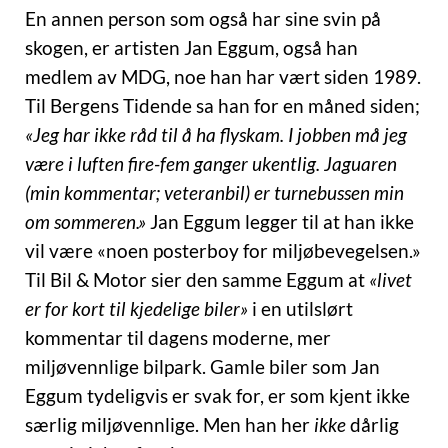
En annen person som også har sine svin på
skogen, er artisten Jan Eggum, også han
medlem av MDG, noe han har vært siden 1989.
Til Bergens Tidende sa han for en måned siden;
«Jeg har ikke råd til å ha flyskam. I jobben må jeg
være i luften fire-fem ganger ukentlig. Jaguaren
(min kommentar; veteranbil) er turnebussen min
om sommeren.»
Jan Eggum legger til at han ikke
vil være «noen posterboy for miljøbevegelsen.»
Til Bil & Motor sier den samme Eggum at
«livet
er for kort til kjedelige biler»
i en utilslørt
kommentar til dagens moderne, mer
miljøvennlige bilpark. Gamle biler som Jan
Eggum tydeligvis er svak for, er som kjent ikke
særlig miljøvennlige. Men han her
ikke
dårlig