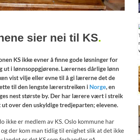
ene sier nei til KS
.
onen KS ikke evner å finne gode løsninger for
g ut i lønnsoppgjørene. Lærernes dårlige lønn
 vist vilje eller evne til å gi lærerne det de
ette til den lengste lærerstreiken i
Norge
, en
s nest største by. Der har lærere vært i streik
t ut over den uskyldige tredjeparten; elevene.
Oslo ikke er medlem av KS. Oslo kommune har
g der kom man tidlig til enighet slik at det ikke
av landet er det KS som forhandler på