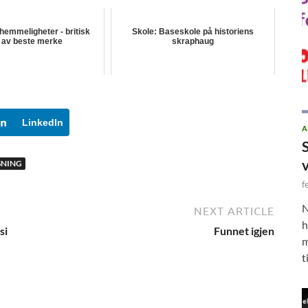
emmeligheter - britisk
Skole: Baseskole på historiens
 av beste merke
skraphaug
LinkedIn
A
SNING
f
N
NEXT ARTICLE
h
si
Funnet igjen
m
t