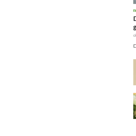
F
o
D