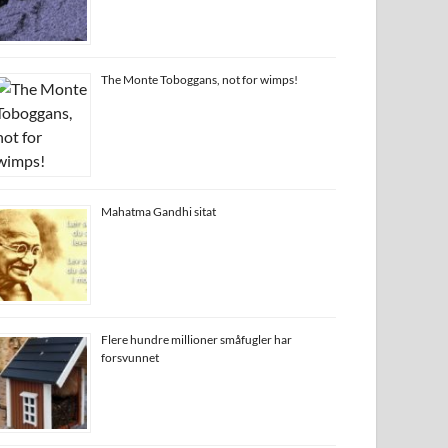
The Monte Toboggans, not for wimps!
Mahatma Gandhi sitat
Flere hundre millioner småfugler har
forsvunnet