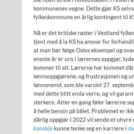
kommunenes vegne. Dette gjør KS selvsag
fylkeskommune en årlig kontingent til KS
Nå er det kritiske røster i Vestland fy
tjent med å la KS ha ansvar for forhan
at man bør følge Oslos eksempel og over
eneste år er uro i lærernes oppgjør, tyde
kommer til alt. Lærerne har kommet dårlig
lønnsoppgjørene, og frustrasjonen og u
lønnsnemd, som ble varslet 27. septembe
med dette blitt enda verre, og vil garan
sterkere. Atter en gang føler lærerne s
å helle bensin på bålet. Problemet er ikk
dårlig oppgjør i 2022 vil sende et uhyre
kanskje
kunne tenke seg en karriere i
sk