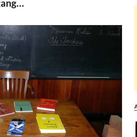
 gang…