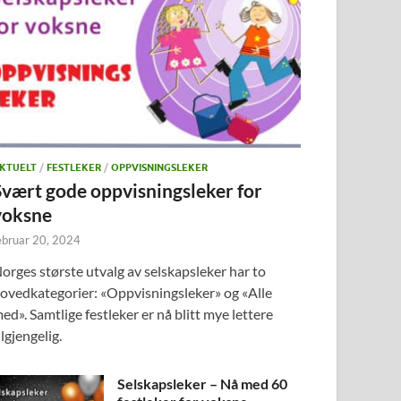
KTUELT
/
FESTLEKER
/
OPPVISNINGSLEKER
Svært gode oppvisningsleker for
voksne
ebruar 20, 2024
orges største utvalg av selskapsleker har to
ovedkategorier: «Oppvisningsleker» og «Alle
ed». Samtlige festleker er nå blitt mye lettere
ilgjengelig.
Selskapsleker – Nå med 60