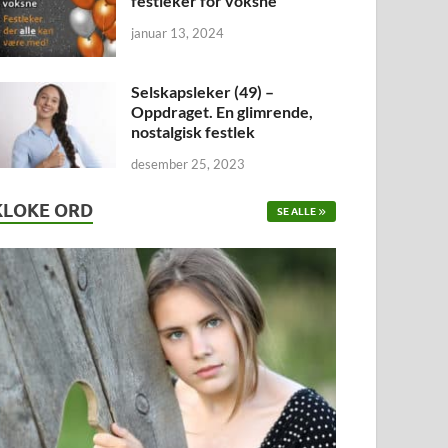
festleker for voksne
januar 13, 2024
Selskapsleker (49) –
Oppdraget. En glimrende,
nostalgisk festlek
desember 25, 2023
KLOKE ORD
SE ALLE