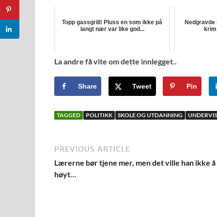
Topp gassgrill! Pluss en som ikke på
Nedgravde h
langt nær var like god...
krim
La andre få vite om dette innlegget..
Share
Tweet
Pin
TAGGED
POLITIKK
SKOLE OG UTDANNING
UNDERVI
PREVIOUS ARTICLE
Lærerne bør tjene mer, men det ville han ikke å 
høyt…