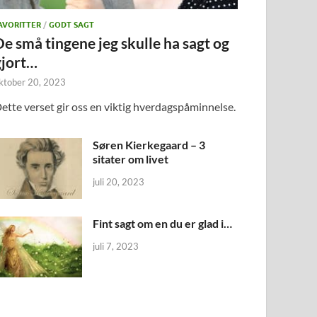
AVORITTER
/
GODT SAGT
De små tingene jeg skulle ha sagt og
gjort…
ktober 20, 2023
ette verset gir oss en viktig hverdagspåminnelse.
Søren Kierkegaard – 3
sitater om livet
juli 20, 2023
Fint sagt om en du er glad i…
juli 7, 2023