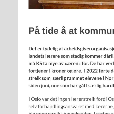
På tide å at kommun
Det er tydelig at arbeidsgiverorganisasj
landets lærere som stadig kommer dårli
må KS ta mye av «æren» for. De har verken
fortjener i kroner og øre. I 2022 førte d
streik som særlig rammet elevene i Norge
siden juni, noe som har gått særlig hard
I Oslo var det ingen lærerstreik fordi 
selv forhandlingsansvaret med lærerne, o
ble noen streik i hovedstaden. I resten 