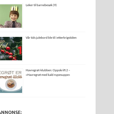
Leker til barnebesøk (9)
Vår tids julebord ble til i etterkrigstiden
Havregrøt-klubben: Oppskrift 2 –
«Havregrøt med kald nypesuppe»
ANNONSE: