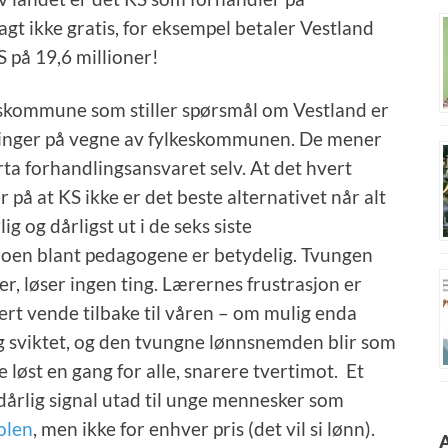
t ikke gratis, for eksempel betaler Vestland
 på 19,6 millioner!
lkeskommune som stiller spørsmål om Vestland er
dlinger på vegne av fylkeskommunen. De mener
ta forhandlingsansvaret selv. At det hvert
r på at KS ikke er det beste alternativet når alt
 og dårligst ut i de seks siste
roen blant pedagogene er betydelig. Tvungen
r, løser ingen ting. Lærernes frustrasjon er
tert vende tilbake til våren – om mulig enda
eg sviktet, og den tvungne lønnsnemden blir som
e løst en gang for alle, snarere tvertimot. Et
 dårlig signal utad til unge mennesker som
olen
, men ikke for enhver pris (det vil si
lønn).