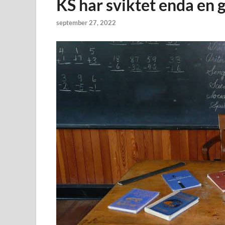
KS har sviktet enda en
september 27, 2022