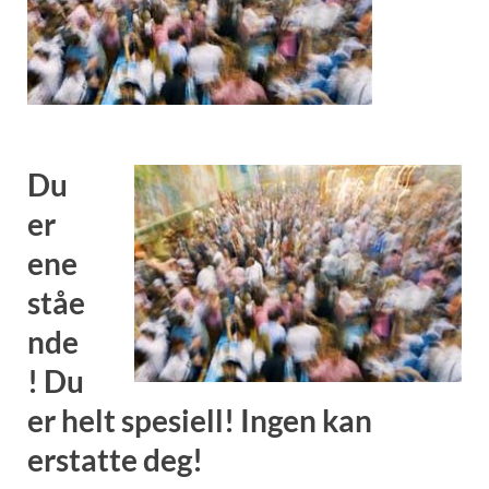
Du
er
ene
ståe
nde
! Du
er helt spesiell! Ingen kan
erstatte deg!