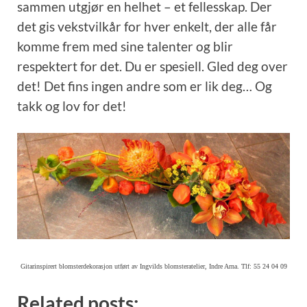
sammen utgjør en helhet – et fellesskap. Der
det gis vekstvilkår for hver enkelt, der alle får
komme frem med sine talenter og blir
respektert for det. Du er spesiell. Gled deg over
det! Det fins ingen andre som er lik deg… Og
takk og lov for det!
Gitarinspirert blomsterdekorasjon utført av Ingvilds blomsteratelier, Indre Arna. Tlf: 55 24 04 09
Related posts: