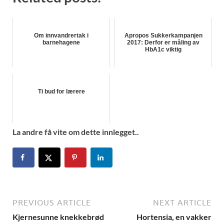
Om innvandrertak i
Apropos Sukkerkampanjen
barnehagene
2017: Derfor er måling av
HbA1c viktig
Ti bud for lærere
La andre få vite om dette innlegget..
PREVIOUS ARTICLE
NEXT ARTICLE
Kjernesunne knekkebrød
Hortensia, en vakker