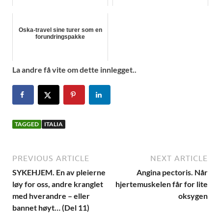
Oska-travel sine turer som en
forundringspakke
La andre få vite om dette innlegget..
TAGGED
ITALIA
PREVIOUS ARTICLE
NEXT ARTICLE
SYKEHJEM. En av pleierne
Angina pectoris. Når
løy for oss, andre kranglet
hjertemuskelen får for lite
med hverandre – eller
oksygen
bannet høyt… (Del 11)