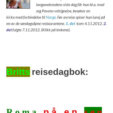
langweekendens siste dag får hun bl.a. med
seg Pavens velsignelse, besøker en
kirke med forbindelse til
Norge
. Før avreise spiser hun lunsj på
en av de søndagsåpne restaurantene.
1. del
kom 4.11.2012.
2.
del
fulgte 7.11.2012. (Klikk på lenkene).
Britts
reisedagbok:
p å e n
R o m a
s ø n