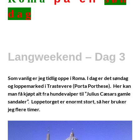
d a g
Langweekend – Dag 3
Som vanlig er jeg tidlig oppe i Roma. I dag er det søndag
og loppemarked i Trastevere (Porta Porthese). Her kan
man få kjøpt alt fra hundevalper til ”Julius Cæsars gamle
sandaler”. Loppetorget er enormt stort, så her bruker
jeg flere timer.