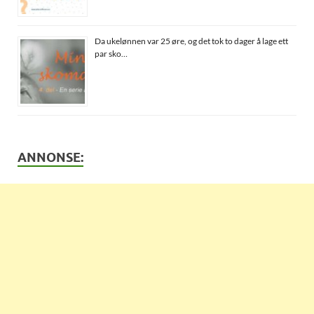
Da ukelønnen var 25 øre, og det tok to dager å lage ett
par sko…
ANNONSE: