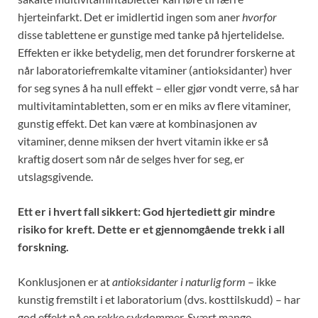
hjerteinfarkt. Det er imidlertid ingen som aner
hvorfor
disse tablettene er gunstige med tanke på hjertelidelse.
Effekten er ikke betydelig, men det forundrer forskerne at
når laboratoriefremkalte vitaminer (antioksidanter) hver
for seg synes å ha null effekt – eller gjør vondt verre, så har
multivitamintabletten, som er en miks av flere vitaminer,
gunstig effekt. Det kan være at kombinasjonen av
vitaminer, denne miksen der hvert vitamin ikke er så
kraftig dosert som når de selges hver for seg, er
utslagsgivende.
Ett er i hvert fall sikkert: God hjertediett gir mindre
risiko for kreft. Dette er et gjennomgående trekk i all
forskning.
Konklusjonen er at
antioksidanter i naturlig form
– ikke
kunstig fremstilt i et laboratorium (dvs. kosttilskudd) – har
god effekt på en rekke sykdommer. Svært mange