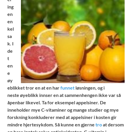
ing
en
en
kel
sa
k. I
de
t
en
e
øy
eblikket tror en at en har
funnet
løsningen, og i
neste øyeblikk innser en at sammenhengen ikke var så
åpenbar likevel. Ta for eksempel appelsiner. De
inneholder mye C-vitaminer og mange studier og mye
forskning konkluderer med at appelsiner i kosten gir
mindre hjertesykdom. Så kunne en gjerne
tro
at dersom
en bare inntok selve antioksidanten, C-vitamin i