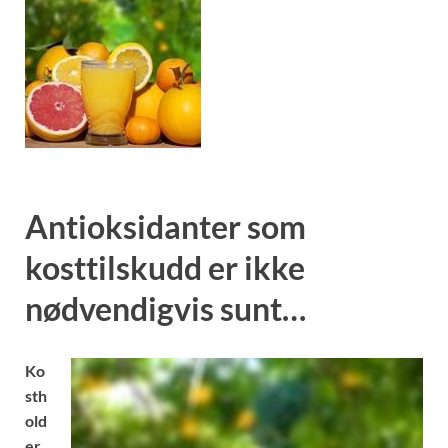
Antioksidanter som
kosttilskudd er ikke
nødvendigvis sunt…
Ko
sth
old
er