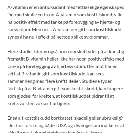
A-vitamin er en antioksidant med fettløselige egenskaper.
Dermed skulle en tro at A-vitamin som kosttilskudd, ville
ha positiv effekt med tanke på forebygging av hjerte- og
karsykdom. Men nei… A-vitaminer gitt som kosttilskudd,
synes å ha null effekt på nettopp slike sykdommer.
Flere studier (derav også noen norske) tyder på at kunstig
fremstilt B-vitamin heller ikke har noen positiv effekt med
tanke på forebygging av hjertesykdom. Derimot har en
sett at B-vitamin gitt som kosttilskudd, kan sees i
sammenheng med flere krefttilfeller. Studiene tyder
faktisk på at B-vitamin gitt som kosttilskudd, kan fungere
som gjødsel for kreften, at kosttilskuddet bidrar til at
kreftsvulsten vokser hurtigere.
Er så alt kosttilskudd bortkastet, skadelig eller ubrukelig?
Det fins forskning både i USA og i Sverige som indikerer at
såkalte multivitamintabletter kan føre til færre