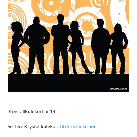
Krystall
kule
kort nr 14
Se flere Krystall
kule
kort
til ettertanke
her