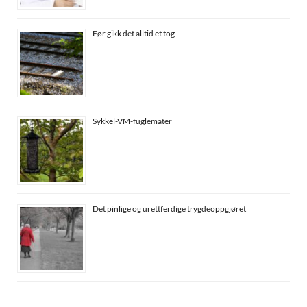
Før gikk det alltid et tog
Sykkel-VM-fuglemater
Det pinlige og urettferdige trygdeoppgjøret