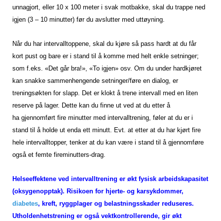
unnagjort, eller 10 x 100 meter i svak motbakke, skal du trappe ned
igjen (3 – 10 minutter) før du avslutter med uttøyning.
Når du har intervalltoppene, skal du kjøre så pass hardt at du får
kort pust og bare er i stand til å komme med helt enkle setninger;
som f.eks. «Det går bra!», «To igjen» osv. Om du under hardkjøret
kan snakke sammenhengende setninger/føre en dialog, er
treningsøkten for slapp. Det er klokt å trene intervall med en liten
reserve på lager. Dette kan du finne ut ved at du etter å
ha gjennomført fire minutter med intervalltrening, føler at du er i
stand til å holde ut enda ett minutt. Evt. at etter at du har kjørt fire
hele intervalltopper, tenker at du kan
være i stand til å gjennomføre
også et femte fireminutters-drag.
Helseeffektene ved intervalltrening er økt fysisk arbeidskapasitet
(oksygenopptak). Risikoen for hjerte- og karsykdommer,
diabetes
, kreft, ryggplager og belastningsskader reduseres.
Utholdenhetstrening er også vektkontrollerende, gir økt