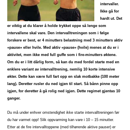
intervaller.
Ikke gå for
hardt ut. Det
er viktig at du klarer å holde trykket oppe så lenge som
intervallene skal vare. Den intervalltreningen som i følge
forskere er best, er 4 minutters belastning med 3 minutters aktiv
«pause» eller hvile. Med aktiv «pause» (hvile) menes at du er i
aktivitet, men ikke med full guffe som i fire-minutters øktene
.
Om du er i litt dårlig form, så kan du med fordel starte med en
enklere variant av intervalltrening, nemlig 10 korte intensive
økter. Dette kan være full fart opp en slak motbakke (100 meter
lang). Deretter rusler du ned igjen til start. Så bånn pinne opp
igjen, for deretter å gå rolig ned igjen. Dette regimet gjentas 10
ganger.
Du må under enhver omstendighet ikke starte intervalltreningen før
du har varmet opp! Slik oppvarming kan vare i 10 – 15 minutter.
Etter at de fire intervalltoppene (med tilhørende aktive pauser) er