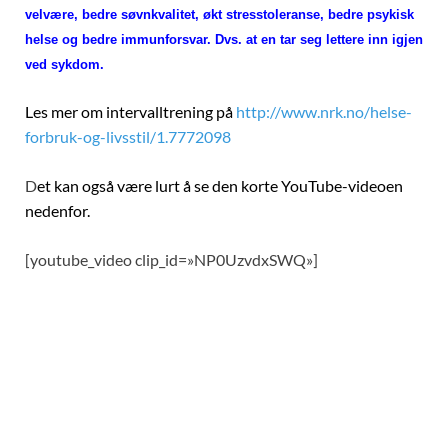
velvære, bedre søvnkvalitet, økt stresstoleranse, bedre psykisk
helse og bedre immunforsvar. Dvs. at en tar seg lettere inn igjen
ved sykdom.
Les mer om intervalltrening på
http://www.nrk.no/helse-
forbruk-og-livsstil/1.7772098
D
et kan også være lurt å se den korte YouTube-videoen
nedenfor.
[youtube_video clip_id=»NP0UzvdxSWQ»]