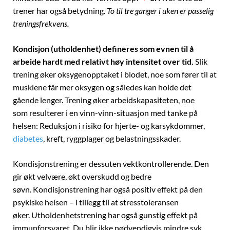
trener har også betydning.
To til tre ganger i uken er passelig
treningsfrekvens.
Kondisjon (utholdenhet) defineres som evnen til å
arbeide hardt med relativt høy intensitet over tid.
Slik
trening øker oksygenopptaket i blodet, noe som fører til at
musklene får mer oksygen og således kan holde det
gående lenger. Trening øker arbeidskapasiteten, noe
som resulterer i en vinn-vinn-situasjon med tanke på
helsen: Reduksjon i risiko for hjerte- og karsykdommer,
diabetes
, kreft, ryggplager og belastningsskader.
Kondisjonstrening er dessuten vektkontrollerende. Den
gir økt velvære, økt overskudd og bedre
søvn. Kondisjonstrening har også positiv effekt på den
psykiske helsen – i tillegg til at stresstoleransen
øker. Utholdenhetstrening har også gunstig effekt på
immunforsvaret. Du blir ikke nødvendigvis mindre syk,