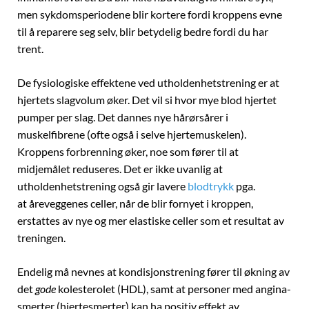
men sykdomsperiodene blir kortere fordi kroppens evne
til å reparere seg selv, blir betydelig bedre fordi du har
trent.
De fysiologiske effektene ved utholdenhetstrening er at
hjertets slagvolum øker. Det vil si hvor mye blod hjertet
pumper per slag. Det dannes nye hårørsårer i
muskelfibrene (ofte også i selve hjertemuskelen).
Kroppens forbrenning øker, noe som fører til at
midjemålet reduseres. Det er ikke uvanlig at
utholdenhetstrening også gir lavere
blodtrykk
pga.
at åreveggenes celler, når de blir fornyet i kroppen,
erstattes av nye og mer elastiske celler som et resultat av
treningen.
Endelig må nevnes at kondisjonstrening fører til økning av
det
gode
kolesterolet (HDL), samt at personer med angina-
smerter (hjertesmerter) kan ha positiv effekt av