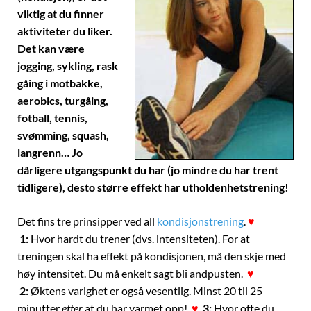
viktig at du finner
aktiviteter du liker.
Det kan være
jogging, sykling, rask
gåing i motbakke,
aerobics, turgåing,
fotball, tennis,
svømming, squash,
langrenn… Jo
dårligere utgangspunkt du har (jo mindre du har trent
tidligere), desto større effekt har utholdenhetstrening!
Det fins tre prinsipper ved all
kondisjonstrening
.
♥
1:
Hvor hardt du trener (dvs. intensiteten). For at
treningen skal ha effekt på kondisjonen, må den skje med
høy intensitet. Du må enkelt sagt bli andpusten.
♥
2:
Øktens varighet er også vesentlig. Minst 20 til 25
minutter
etter
at du har varmet opp!
♥
3:
Hvor ofte du