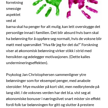
forretning
smessige
aspektet
ved at
barna skal ha penger for alt mulig, kan lett overskygge det
personlige innad i familien. Det blir absurd hvis barn skal
ha belønning for å oppføre seg normalt, hvis de voksne blir
møtt med spørsmålet ”Hva får jeg for det da?” Forskning
viser at økonomisk belønning virker stikk i strid med
hensikten og ødelegger motivasjonen. (Dette kalles
undermineringseffekten).
Psykolog Jan Christophersen sammenligner ytre
belønninger som for eksempel penger, med anabole
steroider: Mye muskler på kort sikt, men nedbrytende på
lang sikt. I de voksnes verden har det bl.a. vist seg at
økonomiske bonuser i næringslivet snart mister sin effekt
fordi folk tar belønningen for gitt og slutter å prestere