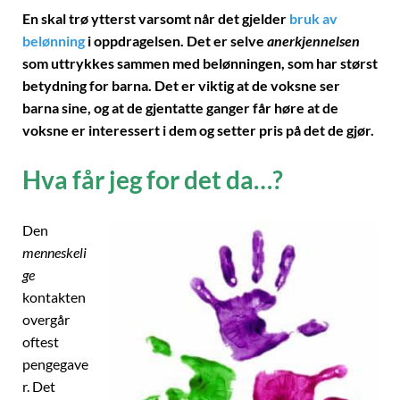
En skal trø ytterst varsomt når det gjelder
bruk av
belønning
i oppdragelsen. Det er selve
ane
rkjennelsen
som uttrykkes sammen med belønningen, som har størst
betydning for barna. Det er viktig at de voksne ser
barna sine, og at de gjentatte ganger får høre at de
voksne er interessert i dem og setter pris på det de gjør.
Hva får jeg for det da…?
Den
menneskeli
ge
kontakten
overgår
oftest
pengegave
r. Det