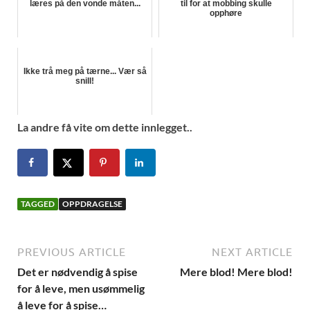
læres på den vonde måten...
til for at mobbing skulle
opphøre
Ikke trå meg på tærne... Vær så
snill!
La andre få vite om dette innlegget..
TAGGED
OPPDRAGELSE
PREVIOUS ARTICLE
NEXT ARTICLE
Det er nødvendig å spise
Mere blod! Mere blod!
for å leve, men usømmelig
å leve for å spise…