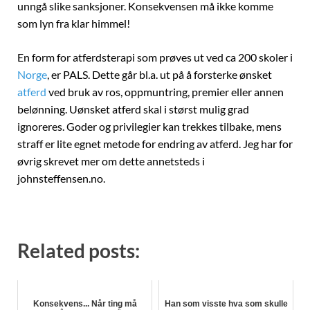
unngå slike sanksjoner. Konsekvensen må ikke komme
som lyn fra klar himmel!
En form for atferdsterapi som prøves ut ved ca 200 skoler i
Norge
, er PALS. Dette går bl.a. ut på å forsterke ønsket
atferd
ved bruk av ros, oppmuntring, premier eller annen
belønning. Uønsket atferd skal i størst mulig grad
ignoreres. Goder og privilegier kan trekkes tilbake, mens
straff er lite egnet metode for endring av atferd. Jeg har for
øvrig skrevet mer om dette annetsteds i
johnsteffensen.no.
Related posts:
Konsekvens... Når ting må
Han som visste hva som skulle