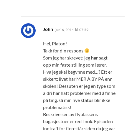
sier:
John
juni 6, 2014, kl. 07:59
Hei, Platon!
Takk for din respons
Som jeg har skrevet; jeg
har
sagt
opp min faste stilling som lærer.
Hva jeg skal begynne med…? Ett er
sikkert; livet har MER Å BY PÅ enn
skolen! Dessuten er jeg en type som
aldri har hatt problemer med å finne
på ting. så min nye status blir ikke
problematisk!
Beskrivelsen av flyplassens
bagasjestuer er reell nok. Episoden
inntraff for flere tiår siden da jeg var