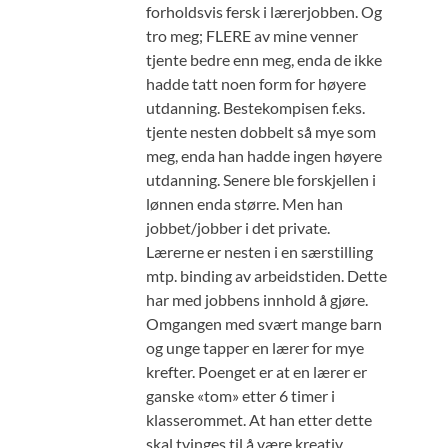
forholdsvis fersk i lærerjobben. Og
tro meg; FLERE av mine venner
tjente bedre enn meg, enda de ikke
hadde tatt noen form for høyere
utdanning. Bestekompisen f.eks.
tjente nesten dobbelt så mye som
meg, enda han hadde ingen høyere
utdanning. Senere ble forskjellen i
lønnen enda større. Men han
jobbet/jobber i det private.
Lærerne er nesten i en særstilling
mtp. binding av arbeidstiden. Dette
har med jobbens innhold å gjøre.
Omgangen med svært mange barn
og unge tapper en lærer for mye
krefter. Poenget er at en lærer er
ganske «tom» etter 6 timer i
klasserommet. At han etter dette
skal tvinges til å være kreativ