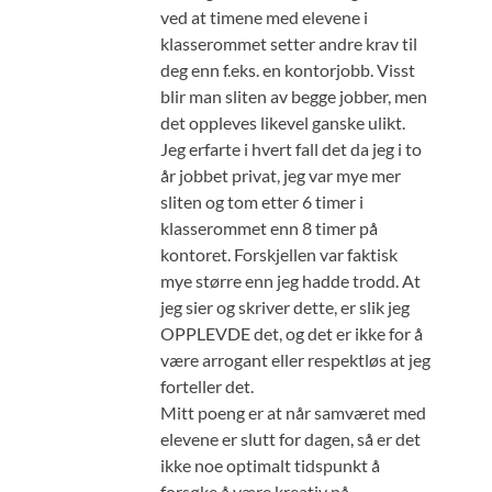
ved at timene med elevene i
klasserommet setter andre krav til
deg enn f.eks. en kontorjobb. Visst
blir man sliten av begge jobber, men
det oppleves likevel ganske ulikt.
Jeg erfarte i hvert fall det da jeg i to
år jobbet privat, jeg var mye mer
sliten og tom etter 6 timer i
klasserommet enn 8 timer på
kontoret. Forskjellen var faktisk
mye større enn jeg hadde trodd. At
jeg sier og skriver dette, er slik jeg
OPPLEVDE det, og det er ikke for å
være arrogant eller respektløs at jeg
forteller det.
Mitt poeng er at når samværet med
elevene er slutt for dagen, så er det
ikke noe optimalt tidspunkt å
forsøke å være kreativ på