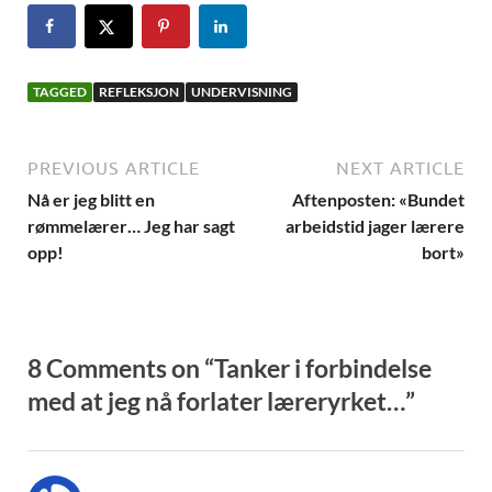
TAGGED
REFLEKSJON
UNDERVISNING
PREVIOUS ARTICLE
NEXT ARTICLE
Nå er jeg blitt en
Aftenposten: «Bundet
rømmelærer… Jeg har sagt
arbeidstid jager lærere
opp!
bort»
8 Comments on “Tanker i forbindelse
med at jeg nå forlater læreryrket…”