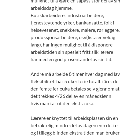
mulighet til å gjøre en såpass stor del av sin
arbeidsdag hjemme.
Butikkarbeidere, industriarbeidere,
tjenesteytende yrker, bankansatte, folk i
helsevesenet, snekkere, malere, rørleggere,
produksjonsarbeidere, osv(lista er veldig
lang), har ingen mulighet til å disponere
arbeidstiden sin spesielt fritt slik lærere
har med en god prosentandel av sin tid.
Andre må arbeide 8 timer hver dag med lav
fleksibilitet, har 5 uker ferie totalt i året der
den femte ferieuka betales selv gjennom at
det trekkes 4/26 del av en månedslønn
hvis man tar ut den ekstra uka.
Lærere er knyttet til arbeidsplassen sin en
betraktelig mindre del av dagen enn dette
og i tillegg blir den ekstra tiden man bruker