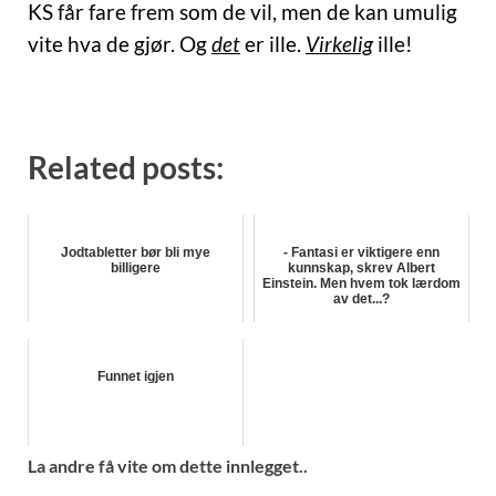
KS får fare frem som de vil, men de kan umulig
vite hva de gjør. Og
det
er ille.
Virkelig
ille!
Related posts:
Jodtabletter bør bli mye
- Fantasi er viktigere enn
billigere
kunnskap, skrev Albert
Einstein. Men hvem tok lærdom
av det...?
Funnet igjen
La andre få vite om dette innlegget..