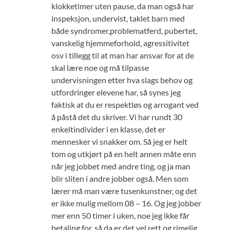
klokketimer uten pause, da man også har
inspeksjon, undervist, taklet barn med
både syndromer,problematferd, pubertet,
vanskelig hjemmeforhold, agressitivitet
osv i tillegg til at man har ansvar for at de
skal lære noe og må tilpasse
undervisningen etter hva slags behov og
utfordringer elevene har, så synes jeg
faktisk at du er respektløs og arrogant ved
å påstå det du skriver. Vi har rundt 30
enkeltindivider i en klasse, det er
mennesker vi snakker om. Så jeg er helt
tom og utkjørt på en helt annen måte enn
når jeg jobbet med andre ting, og ja man
blir sliten i andre jobber også. Men som
lærer må man være tusenkunstner, og det
er ikke mulig mellom 08 – 16. Og jeg jobber
mer enn 50 timer i uken, noe jeg ikke får
betaling for, så da er det vel rett og rimelig