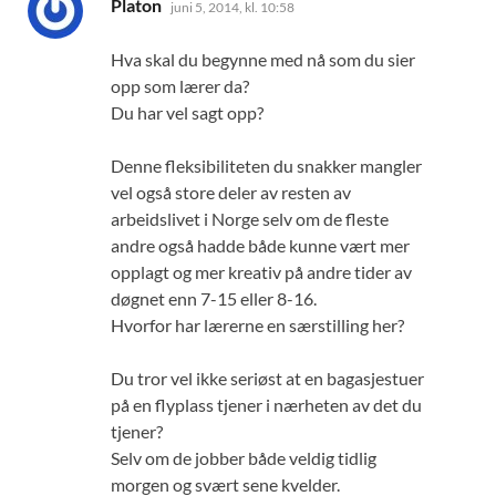
sier:
Platon
juni 5, 2014, kl. 10:58
Hva skal du begynne med nå som du sier
opp som lærer da?
Du har vel sagt opp?
Denne fleksibiliteten du snakker mangler
vel også store deler av resten av
arbeidslivet i Norge selv om de fleste
andre også hadde både kunne vært mer
opplagt og mer kreativ på andre tider av
døgnet enn 7-15 eller 8-16.
Hvorfor har lærerne en særstilling her?
Du tror vel ikke seriøst at en bagasjestuer
på en flyplass tjener i nærheten av det du
tjener?
Selv om de jobber både veldig tidlig
morgen og svært sene kvelder.