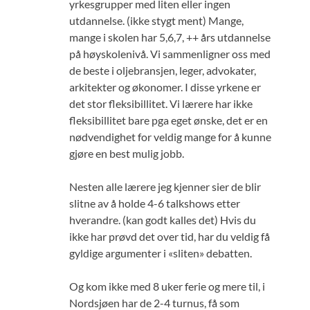
yrkesgrupper med liten eller ingen
utdannelse. (ikke stygt ment) Mange,
mange i skolen har 5,6,7, ++ års utdannelse
på høyskolenivå. Vi sammenligner oss med
de beste i oljebransjen, leger, advokater,
arkitekter og økonomer. I disse yrkene er
det stor fleksibillitet. Vi lærere har ikke
fleksibillitet bare pga eget ønske, det er en
nødvendighet for veldig mange for å kunne
gjøre en best mulig jobb.
Nesten alle lærere jeg kjenner sier de blir
slitne av å holde 4-6 talkshows etter
hverandre. (kan godt kalles det) Hvis du
ikke har prøvd det over tid, har du veldig få
gyldige argumenter i «sliten» debatten.
Og kom ikke med 8 uker ferie og mere til, i
Nordsjøen har de 2-4 turnus, få som