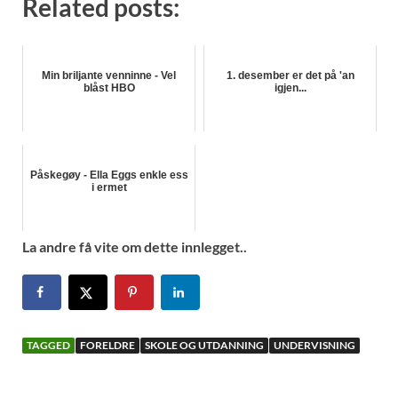
Related posts:
Min briljante venninne - Vel
1. desember er det på 'an
blåst HBO
igjen...
Påskegøy - Ella Eggs enkle ess
i ermet
La andre få vite om dette innlegget..
TAGGED
FORELDRE
SKOLE OG UTDANNING
UNDERVISNING