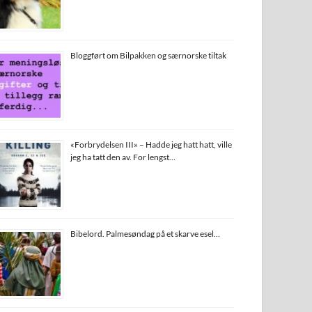
Bloggført om Bilpakken og særnorske tiltak
«Forbrydelsen III» – Hadde jeg hatt hatt, ville
jeg ha tatt den av. For lengst…
Bibelord. Palmesøndag på et skarve esel…