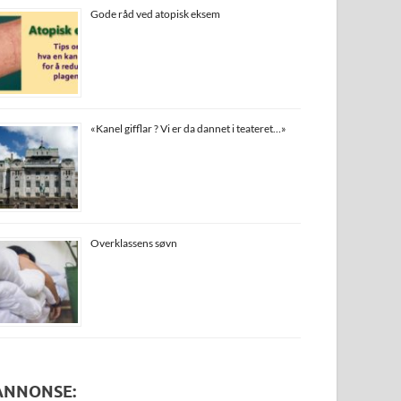
Gode råd ved atopisk eksem
«Kanel gifflar ? Vi er da dannet i teateret…»
Overklassens søvn
ANNONSE: