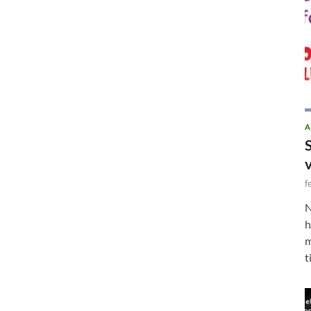
A
f
N
h
m
t