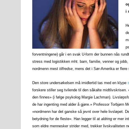
o
i 
He
de
m
ps
forventningene) går i en svak U-form der bunnen nås rund
stress med logistikken mht. barn, familie, venner og jobb, 
nordmenn mest
tilfredse
, mens det i Sør-Amerika er fler
Den store undersøkelsen må imidlertid tas med en klype
forskere stiller seg tvilende til den såkalte midtlivskrise
den finnes» (i følge psykolog Margie Lachman). Livsløps
de har ingenting med alder å gjøre.» Professor Torbjørn M
«nordmenn har det ganske så jevnt over hele livsløpet. De
betydning for de fleste». Han legger til at
aldring
er mer in
som eldre mennesker strider med, trekker livskvaliteten n