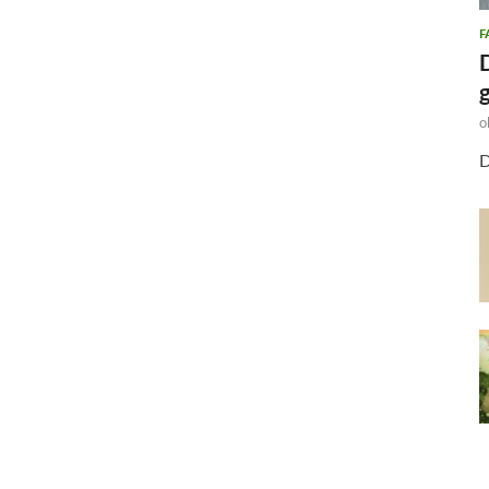
F
o
D