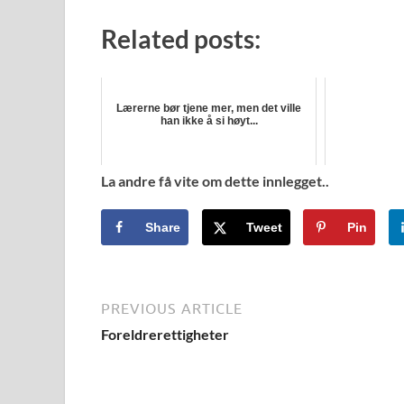
Related posts:
Lærerne bør tjene mer, men det ville
han ikke å si høyt...
La andre få vite om dette innlegget..
Share
Tweet
Pin
PREVIOUS ARTICLE
Foreldrerettigheter