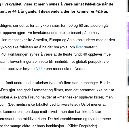
g livskvalitet, viser at menn synes å være minst lykkelige når de
snitt er 44,1 år gamle. Tilsvarende alder for kvinner er 42,6 år.
ldigvis ser det ut for at lykken snur, for i 50 og 60 års alderen går
t oppover igjen. En levekårsundersøkelse basert på en halv
illion mennesker fra Amerika, Europa og Asia konkluderer med at den
ykologiske følelsen av å ha det bra (dvs. om
livet
svarer til
t 40. Forklaringen synes å være at de fleste rundt 40 opplever mye
samt forventninger som ikke blir innfridd. I et globalt perspektiv er
e som opplever høyere
lykke
enn mennesker i Norden.
salt
fordi andre undersøkelser tyder på flere sammenhenger. En del
n. «Den gjør seg godt i romaner og filmer, men det stemmer ikke helt at
forsker Alexandra Freund hevder at «mennesker opplever kriser, men
oum (Det medisinske fakultet ved Universitetet i Oslo) mener at
t kommer en liten dupp midt i livet, men den har ikke så stor
teressant enn midtlivskrisen. De helseproblemene og sykdommene
ed for mange eldre. er hans konklusjon. (Kilde: Dagbladet)