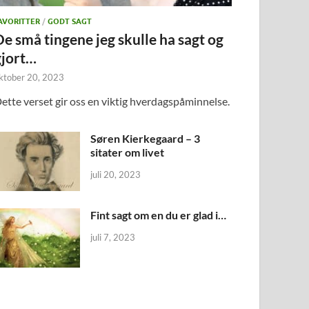
AVORITTER
/
GODT SAGT
De små tingene jeg skulle ha sagt og
gjort…
ktober 20, 2023
ette verset gir oss en viktig hverdagspåminnelse.
Søren Kierkegaard – 3
sitater om livet
juli 20, 2023
Fint sagt om en du er glad i…
juli 7, 2023