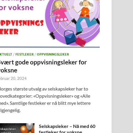
KTUELT
/
FESTLEKER
/
OPPVISNINGSLEKER
Svært gode oppvisningsleker for
voksne
ebruar 20, 2024
orges største utvalg av selskapsleker har to
ovedkategorier: «Oppvisningsleker» og «Alle
ed». Samtlige festleker er nå blitt mye lettere
ilgjengelig.
Selskapsleker – Nå med 60
festleker for voksne