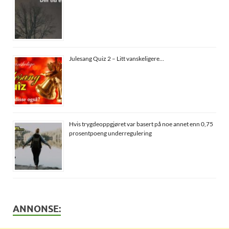
Julesang Quiz 2 – Litt vanskeligere…
Hvis trygdeoppgjøret var basert på noe annet enn 0,75
prosentpoeng underregulering
ANNONSE: