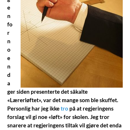
e
n
fo
r
n
o
e
n
d
a
ger siden presenterte det såkalte
«Lærerløftet», var det mange som ble skuffet.
Personlig har jeg ikke
tro
på at regjeringens
forslag vil gi noe «løft» for skolen. Jeg tror
snarere at regjeringens tiltak vil gjøre det enda