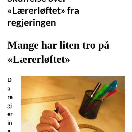
«Lærerløftet» fra
regjeringen
Mange har liten tro på
«Lærerløftet»
D
a
re
gj
er
in
g