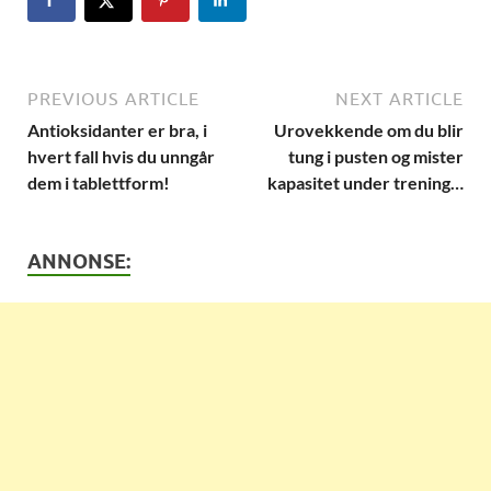
PREVIOUS ARTICLE
NEXT ARTICLE
Antioksidanter er bra, i
Urovekkende om du blir
hvert fall hvis du unngår
tung i pusten og mister
dem i tablettform!
kapasitet under trening…
ANNONSE: