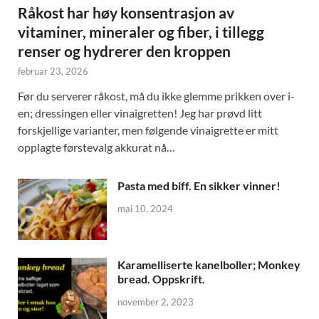
Råkost har høy konsentrasjon av
vitaminer, mineraler og fiber, i tillegg
renser og hydrerer den kroppen
februar 23, 2026
Før du serverer råkost, må du ikke glemme prikken over i-
en; dressingen eller vinaigretten! Jeg har prøvd litt
forskjellige varianter, men følgende vinaigrette er mitt
opplagte førstevalg akkurat nå…
Pasta med biff. En sikker vinner!
mai 10, 2024
Karamelliserte kanelboller; Monkey
bread. Oppskrift.
november 2, 2023