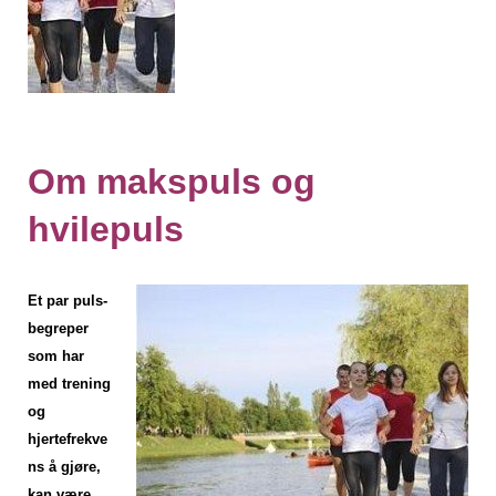
Om makspuls og
hvilepuls
Et par puls-
begreper
som har
med trening
og
hjertefrekve
ns å gjøre,
kan være