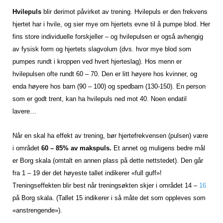
Hvilepuls
blir derimot påvirket av trening. Hvilepuls er den frekvens
hjertet har i hvile, og sier mye om hjertets evne til å pumpe blod. Her
fins store individuelle forskjeller – og hvilepulsen er også avhengig
av fysisk form og hjertets slagvolum (dvs. hvor mye blod som
pumpes rundt i kroppen ved hvert hjerteslag). Hos menn er
hvilepulsen ofte rundt 60 – 70. Den er litt høyere hos kvinner, og
enda høyere hos barn (90 – 100) og spedbarn (130-150). En person
som er godt trent, kan ha hvilepuls ned mot 40. Noen endatil
lavere…
Når en skal ha effekt av trening, bør hjertefrekvensen (pulsen) være
i området
60 – 85% av makspuls.
Et annet og muligens bedre mål
er Borg skala (omtalt en annen plass på dette nettstedet). Den går
fra 1 – 19 der det høyeste tallet indikerer «full guff»!
Treningseffekten blir best når treningsøkten skjer i området 14 –
16
på Borg skala. (Tallet 15 indikerer i så måte det som oppleves som
«anstrengende»).