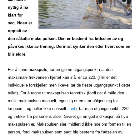
nyttig å ha
klart for
seg. Noen er
opptatt av
den såkalte maks-pulsen. Den er bestemt fra fødselen av og
påvirkes ikke av trening. Derimot synker den etter hvert som en
blir eldre.
For å finne
makspuls
, tar en gjerne utgangspunkt i at den
maksimale frekvensen hjertet kan slå, er ca 220. (Her er det
individuelle forskjeller, men likevel tar de fleste utgangspunkt i dette
tallet). For å regne ut makspulsen teoretisk (fordi det å måle den
reelle makspulsen manuelt, egentlig er en stor påkjenning for
kroppen – og heller ikke spesielt
sunt
), tar man utgangspunkt i 220
og trekker fra personens alder. Svaret gir en god indikasjon på hva
makspulsen er. Makspulsen sier imidlertid ikke noe om formen til en
person, fordi makspulsen som sagt ble bestemt fra fødselen av.