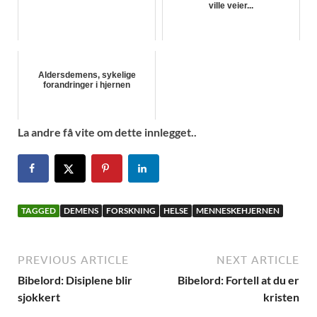
ville veier...
Aldersdemens, sykelige
forandringer i hjernen
La andre få vite om dette innlegget..
TAGGED
DEMENS
FORSKNING
HELSE
MENNESKEHJERNEN
PREVIOUS ARTICLE
NEXT ARTICLE
Bibelord: Disiplene blir
Bibelord: Fortell at du er
sjokkert
kristen