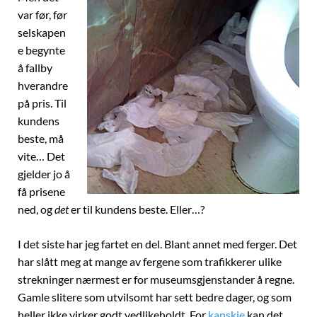
var før, før
selskapen
e begynte
å fallby
hverandre
på pris. Til
kundens
beste, må
vite… Det
gjelder jo å
få prisene
ned, og
det
er til kundens beste. Eller…?
I det siste har jeg fartet en del. Blant annet med ferger. Det
har slått meg at mange av fergene som trafikkerer ulike
strekninger nærmest er for museumsgjenstander å regne.
Gamle slitere som utvilsomt har sett bedre dager, og som
heller ikke virker godt vedlikeholdt. For
kanskje
kan det