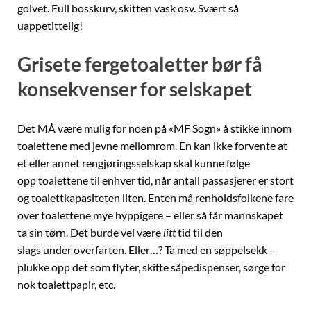
golvet. Full bosskurv, skitten vask osv. Svært så
uappetittelig!
Grisete fergetoaletter bør få
konsekvenser for selskapet
Det MÅ være mulig for noen på «MF Sogn» å stikke innom
toalettene med jevne mellomrom. En kan ikke forvente at
et eller annet rengjøringsselskap skal kunne følge
opp toalettene til enhver tid, når antall passasjerer er stort
og toalettkapasiteten liten. Enten må renholdsfolkene fare
over toalettene mye hyppigere – eller så får mannskapet
ta sin tørn. Det burde vel være
litt
tid til den
slags under overfarten. Eller…? Ta med en søppelsekk –
plukke opp det som flyter, skifte såpedispenser, sørge for
nok toalettpapir, etc.