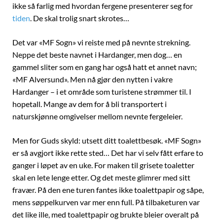
ikke så farlig med hvordan fergene presenterer seg for
tiden
. De skal trolig snart skrotes…
Det var «MF Sogn» vi reiste med på nevnte strekning.
Neppe det beste navnet i Hardanger, men dog… en
gammel sliter som en gang har også hatt et annet navn;
«MF Alversund». Men nå gjør den nytten i vakre
Hardanger – i et område som turistene strømmer til. I
hopetall. Mange av dem for å bli transportert i
naturskjønne omgivelser mellom nevnte fergeleier.
Men for Guds skyld: utsett ditt toalettbesøk. «MF Sogn»
er så avgjort ikke rette sted… Det har vi selv fått erfare to
ganger i løpet av en uke. For maken til grisete toaletter
skal en lete lenge etter. Og det meste glimrer med sitt
fravær. På den ene turen fantes ikke toalettpapir og såpe,
mens søppelkurven var mer enn full. På tilbaketuren var
det like ille, med toalettpapir og brukte bleier overalt på