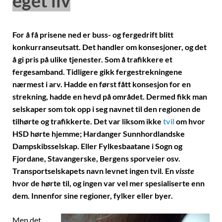
eget liv
For å få prisene ned er buss- og fergedrift blitt
konkurranseutsatt. Det handler om konsesjoner, og det
å gi pris på ulike tjenester. Som å trafikkere et
fergesamband. Tidligere gikk fergestrekningene
nærmest i arv. Hadde en først fått konsesjon for en
strekning, hadde en hevd på området. Dermed fikk man
selskaper som tok opp i seg navnet til den regionen de
tilhørte og trafikkerte. Det var liksom ikke
tvil
om hvor
HSD hørte hjemme; Hardanger Sunnhordlandske
Dampskibsselskap. Eller Fylkesbaatane i Sogn og
Fjordane, Stavangerske, Bergens sporveier osv.
Transportselskapets navn levnet ingen tvil. En
visste
hvor de hørte til, og ingen var vel mer spesialiserte enn
dem. Innenfor sine regioner, fylker eller byer.
Men det