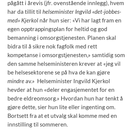
pågått i årevis (jfr. ovenstående innlegg), hvem
har da tillit til
helseminister Ingvild «det-jobbes-
med» Kjerkol
når hun sier: «Vi har lagt fram en
egen opptrappingsplan for heltid og god
bemanning i omsorgstjenesten. Planen skal
bidra til å sikre nok fagfolk med rett
kompetanse i omsorgstjenesten,» samtidig som
den samme helseministeren krever at «jeg vil
be helsesektorene se på hva de kan gjøre
mindre
av.» Helseminister Ingvild Kjerkol
hevder at hun «deler engasjementet for en
bedre eldreomsorg.» Hvordan hun har tenkt å
gjøre dette, sier hun lite eller ingenting om.
Bortsett fra at et utvalg skal komme med en
innstilling til sommeren.