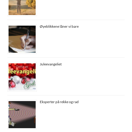
Øyeblikkene låner vi bare
Juleevangeliet
Eksperter på rekke og rad