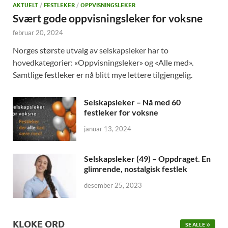
AKTUELT
/
FESTLEKER
/
OPPVISNINGSLEKER
Svært gode oppvisningsleker for voksne
februar 20, 2024
Norges største utvalg av selskapsleker har to
hovedkategorier: «Oppvisningsleker» og «Alle med».
Samtlige festleker er nå blitt mye lettere tilgjengelig.
Selskapsleker – Nå med 60
festleker for voksne
januar 13, 2024
Selskapsleker (49) – Oppdraget. En
glimrende, nostalgisk festlek
desember 25, 2023
KLOKE ORD
SE ALLE