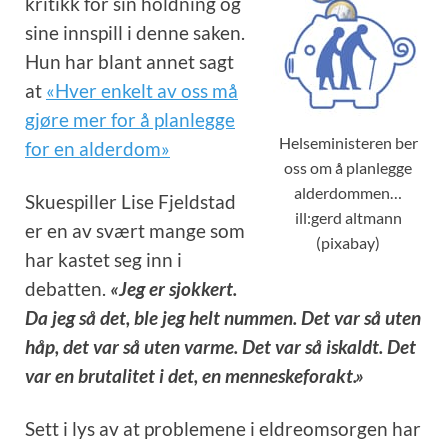
kritikk for sin holdning og
sine innspill i denne saken.
Hun har blant annet sagt
at
«Hver enkelt av oss må
gjøre mer for å planlegge
Helseministeren ber
for en alderdom»
oss om å planlegge
alderdommen…
Skuespiller Lise Fjeldstad
ill:gerd altmann
er en av svært mange som
(pixabay)
har kastet seg inn i
debatten.
«Jeg er sjokkert.
Da jeg så det, ble jeg helt nummen. Det var så uten
håp, det var så uten varme. Det var så iskaldt. Det
var en brutalitet i det, en menneskeforakt.»
Sett i lys av at problemene i eldreomsorgen har