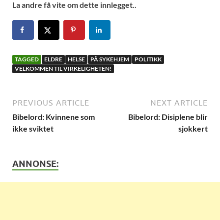
La andre få vite om dette innlegget..
TAGGED
ELDRE
HELSE
PÅ SYKEHJEM
POLITIKK
VELKOMMEN TIL VIRKELIGHETEN!
PREVIOUS ARTICLE
NEXT ARTICLE
Bibelord: Kvinnene som
Bibelord: Disiplene blir
ikke sviktet
sjokkert
ANNONSE: