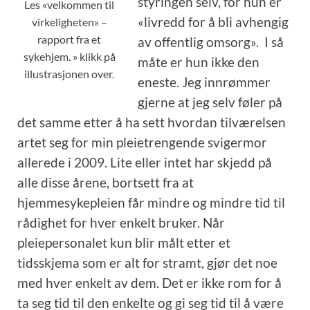
styringen selv, for hun er
Les «velkommen til
«livredd for å bli avhengig
virkeligheten» –
rapport fra et
av offentlig omsorg». I så
sykehjem. » klikk på
måte er hun ikke den
illustrasjonen over.
eneste. Jeg innrømmer
gjerne at jeg selv føler på
det samme etter å ha sett hvordan tilværelsen
artet seg for min pleietrengende svigermor
allerede i 2009. Lite eller intet har skjedd på
alle disse årene, bortsett fra at
hjemmesykepleien får mindre og mindre tid til
rådighet for hver enkelt bruker. Når
pleiepersonalet kun blir målt etter et
tidsskjema som er alt for stramt, gjør det noe
med hver enkelt av dem. Det er ikke rom for å
ta seg tid til den enkelte og gi seg tid til å være