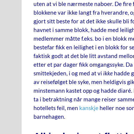
uten at vi ble nærmeste naboer. De fire 
blokkene var ikke langt fra hverandre, 
gjort sitt beste for at det ikke skulle bli
havnet i samme blokk, hadde med leiligh
medlemmer måtte f.eks. bo i en blokk me
bestefar fikk en leilighet i en blokk for 
faktisk godt at det ble litt avstand mello
etter et par dager fikk omgangssyke. Da 
smittekjeden, i og med at vi
ikke
hadde gå
av reisefølget ble syke, men heldigvis gi
minstemann kastet opp og hadde diaré. D
ta i betraktning når mange reiser samm
hotellets feil, men
kanskje
heller noe so
barnehagen.