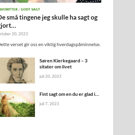
AVORITTER
/
GODT SAGT
De små tingene jeg skulle ha sagt og
gjort…
ktober 20, 2023
ette verset gir oss en viktig hverdagspåminnelse.
Søren Kierkegaard – 3
sitater om livet
juli 20, 2023
Fint sagt om en du er glad i…
juli 7, 2023