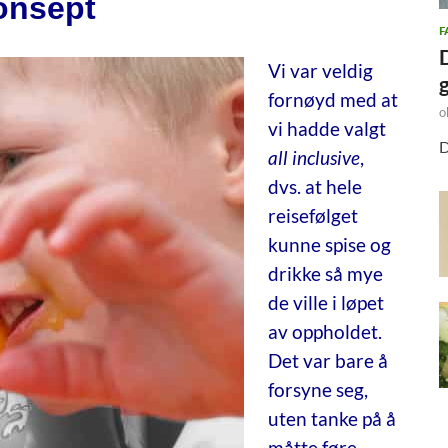
konsept
F
Vi var veldig
fornøyd med at
o
vi hadde valgt
D
all inclusive
,
dvs. at hele
reisefølget
kunne spise og
drikke så mye
de ville i løpet
av oppholdet.
Det var bare å
forsyne seg,
uten tanke på å