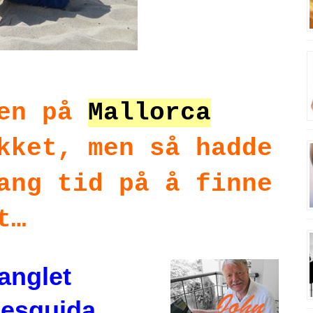
ien på
Mallorca
kket, men så hadde
ang tid på å finne
t…
anglet
Mesquida