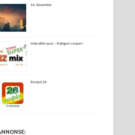
16. desember
Interaktiv quiz – Kategori «super»
Romjul 26
ANNONSE: