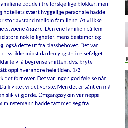
familiene bodde i tre forskjellige blokker, men
og hotellets svært hyggelige personale hadde
 for stor avstand mellom familiene. At vi ikke
etstypene å gjøre. Den ene familien på fem
d store nok leiligheter, mens bestemor og
seg, også dette ut fra plassbehovet. Det var
m oss, ikke minst da den yngste i reisefølget
klarte vi å begrense smitten, dvs. bryte
tt oppi hverandre hele tiden. 1/3
kk det fort over. Det var ingen god følelse når
a fryktet vi det verste. Men det er sånt en må
en slik vi gjorde. Omgangssyken var neppe
m minstemann hadde tatt med seg fra