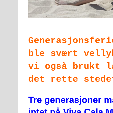
Generasjonsfer
ble svært velly
vi også brukt l
det rette stede
Tre generasjoner m
intet på Viva Cala 