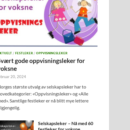
KTUELT
/
FESTLEKER
/
OPPVISNINGSLEKER
Svært gode oppvisningsleker for
voksne
ebruar 20, 2024
orges største utvalg av selskapsleker har to
ovedkategorier: «Oppvisningsleker» og «Alle
ed». Samtlige festleker er nå blitt mye lettere
ilgjengelig.
Selskapsleker – Nå med 60
festleker for voksne