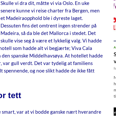
Skulle vi dra dit, måtte vi via Oslo. En uke
senere kunne vi reise charter fra Bergen, men
et Madeiraopphold ble i dyreste laget.
Dessuten fins det omtrent ingen strender på
Madeira, så da ble det Mallorca i stedet. Det
skulle vise seg å være et lykkelig valg. Vi hadde
hotell som hadde alt vi begjærte; Viva Cala
A
 den spanske Middelhavsøya. At hotellet hadde
var gull verdt. Det var tydelig at familiens
f
 spennende, og noe slikt hadde de ikke fått
N
h
m
r tett
t
e smart, var at vi bodde ganske nært hverandre