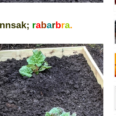
ønnsak;
r
a
b
a
r
b
r
a
.