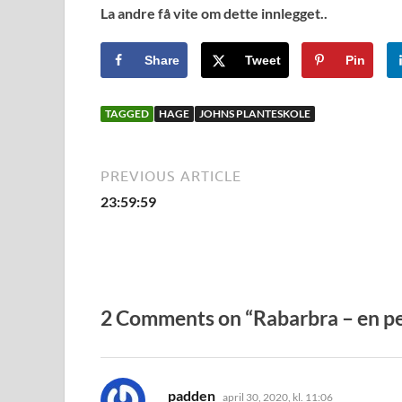
La andre få vite om dette innlegget..
Share
Tweet
Pin
TAGGED
HAGE
JOHNS PLANTESKOLE
PREVIOUS ARTICLE
23:59:59
2 Comments on “Rabarbra – en p
sier:
padden
april 30, 2020, kl. 11:06