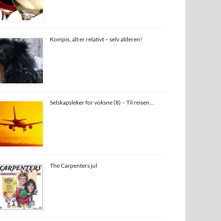
Kompis, alt er relativt – selv alderen!
Selskapsleker for voksne (8) – Til reisen…
The Carpenters jul