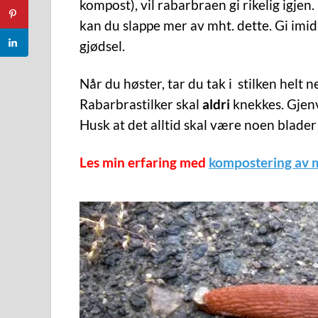
kompost), vil rabarbraen gi rikelig igjen
kan du slappe mer av mht. dette. Gi imid
gjødsel.
Når du høster, tar du tak i stilken helt ne
Rabarbrastilker skal
aldri
knekkes. Gjen
Husk at det alltid skal være noen blader
Les min erfaring med
kompostering av 