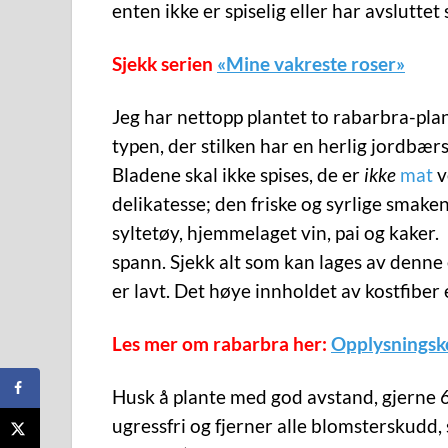
enten ikke er spiselig eller har avslutte
Sjekk serien
«Mine vakreste roser»
Jeg har nettopp plantet to rabarbra-plan
typen, der stilken har en herlig jordbæ
Bladene skal ikke spises, de er
ikke
mat
v
delikatesse; den friske og syrlige smaken
syltetøy, hjemmelaget vin, pai og kaker. 
spann. Sjekk alt som kan lages av denne
er lavt. Det høye innholdet av kostfiber 
Les mer om rabarbra her:
Opplysningsko
Husk å plante med god avstand, gjerne 
ugressfri og fjerner alle blomsterskudd,