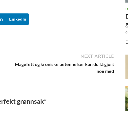
F
LinkedIn
o
D
NEXT ARTICLE
Magefett og kroniske betennelser kan du få gjort
noe med
erfekt grønnsak”