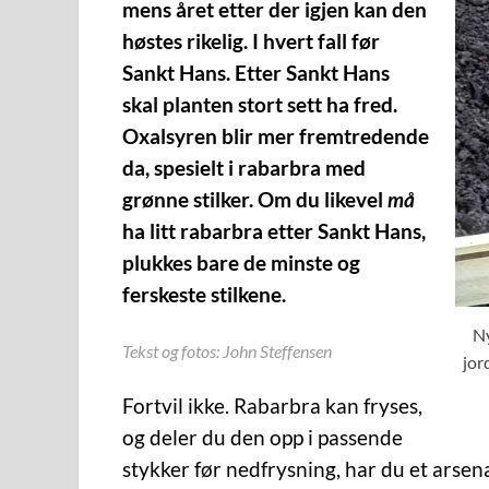
mens året etter der igjen kan den
høstes rikelig. I hvert fall før
Sankt Hans. Etter Sankt Hans
skal planten stort sett ha fred.
Oxalsyren blir mer fremtredende
da, spesielt i rabarbra med
grønne stilker. Om du likevel
må
ha litt rabarbra etter Sankt Hans,
plukkes bare de minste og
ferskeste stilkene.
Ny
Tekst og fotos: John Steffensen
jor
Fortvil ikke. Rabarbra kan fryses,
og deler du den opp i passende
stykker før nedfrysning, har du et arsena