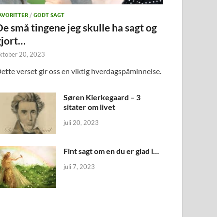
AVORITTER
/
GODT SAGT
De små tingene jeg skulle ha sagt og
gjort…
ktober 20, 2023
ette verset gir oss en viktig hverdagspåminnelse.
Søren Kierkegaard – 3
sitater om livet
juli 20, 2023
Fint sagt om en du er glad i…
juli 7, 2023