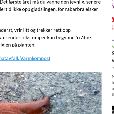
. Det første året må du vanne den jevnlig, senere
lertid ikke opp gjødslingen, for rabarbra elsker
derst, vrir litt og trekker rett opp.
værende stilkstumper kan begynne å råtne.
 igjen på planten.
A
matavfall. Varmkompost
f
N
h
m
t