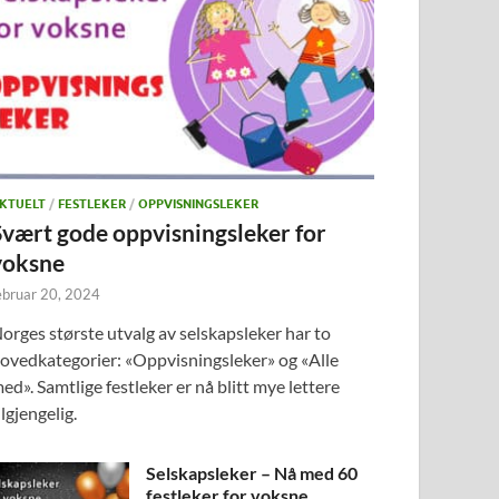
KTUELT
/
FESTLEKER
/
OPPVISNINGSLEKER
Svært gode oppvisningsleker for
voksne
ebruar 20, 2024
orges største utvalg av selskapsleker har to
ovedkategorier: «Oppvisningsleker» og «Alle
ed». Samtlige festleker er nå blitt mye lettere
ilgjengelig.
Selskapsleker – Nå med 60
festleker for voksne