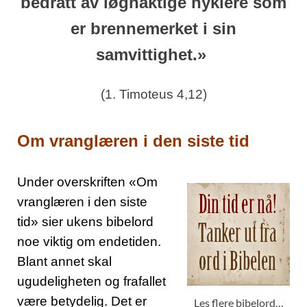
bedratt av løgnaktige hyklere som
er brennemerket i sin
samvittighet.»
(1. Timoteus 4,12)
Om vranglæren i den siste tid
Under overskriften «Om
vranglæren i den siste
tid» sier ukens bibelord
noe viktig om endetiden.
Blant annet skal
ugudeligheten og frafallet
være betydelig. Det er
Les flere bibelord…