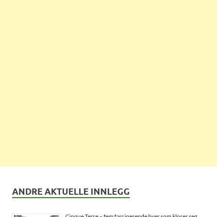
ANDRE AKTUELLE INNLEGG
Cinque Terre – fem fascinerende byer som klorer seg