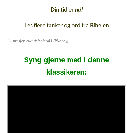
Din tid er
nå!
Les flere tanker og ord fra
Bibelen
Illustrasjon øverst: joojoo41 (Pixabay)
Syng gjerne med i denne
klassikeren: