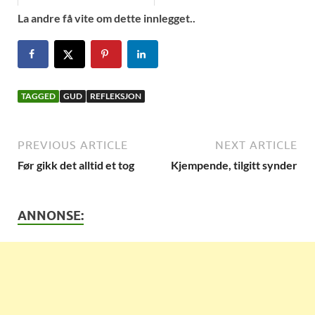
La andre få vite om dette innlegget..
TAGGED
GUD
REFLEKSJON
PREVIOUS ARTICLE
NEXT ARTICLE
Før gikk det alltid et tog
Kjempende, tilgitt synder
ANNONSE: