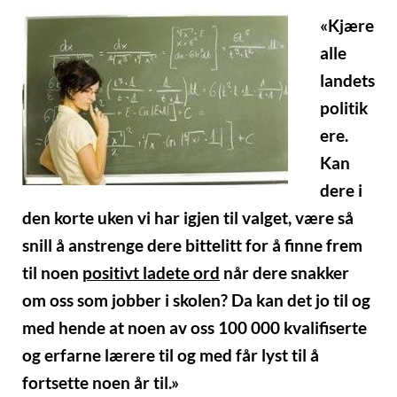
«Kjære
alle
landets
politik
ere.
Kan
dere i
den korte uken vi har igjen til valget, være så
snill å anstrenge dere bittelitt for å finne frem
til noen
positivt ladete ord
når dere snakker
om oss som jobber i skolen? Da kan det jo til og
med hende at noen av oss 100 000 kvalifiserte
og erfarne lærere til og med får lyst til å
fortsette noen år til.»