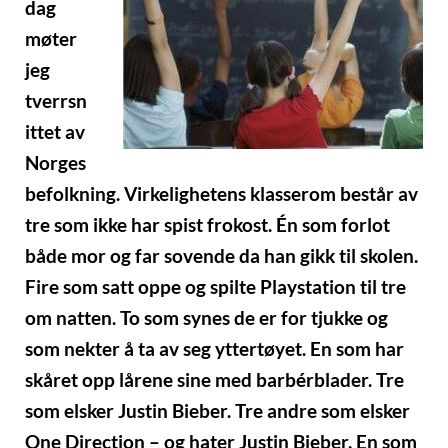
dag
møter
jeg
tverrsn
ittet av
Norges
befolkning. Virkelighetens klasserom består av
tre som ikke har spist frokost. Én som forlot
både mor og far sovende da han gikk til skolen.
Fire som satt oppe og spilte Playstation til tre
om natten. To som synes de er for tjukke og
som nekter å ta av seg yttertøyet. En som har
skåret opp lårene sine med barbérblader. Tre
som elsker Justin Bieber. Tre andre som elsker
One Direction – og hater Justin Bieber. En som