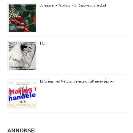
Julegaver – Tradisjon for å gjøre andre glad
Han
Erfaring med Netthandelen.no : Litt mye «pjank»
ANNONSE: