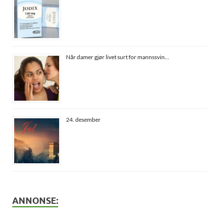
Når damer gjør livet surt for mannssvin…
24. desember
ANNONSE: