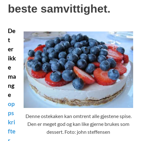
beste samvittighet.
De
t
er
ikk
e
ma
ng
e
op
ps
Denne ostekaken kan omtrent alle gjestene spise.
kri
Den er meget god og kan like gjerne brukes som
fte
dessert. Foto: john steffensen
r