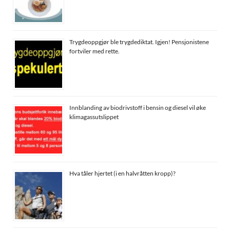
Trygdeoppgjør ble trygdediktat. Igjen! Pensjonistene
fortviler med rette.
Innblanding av biodrivstoff i bensin og diesel vil øke
klimagassutslippet
Hva tåler hjertet (i en halvråtten kropp)?