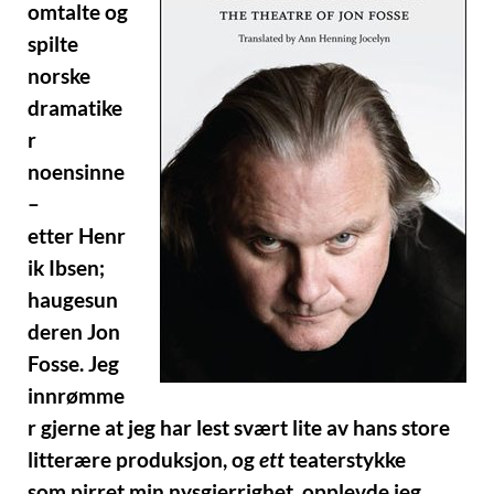
omtalte og
spilte
norske
dramatike
r
noensinne
–
etter Henr
ik Ibsen;
haugesun
deren Jon
Fosse. Jeg
innrømme
r gjerne at jeg har lest svært lite av hans store
litterære produksjon, og
ett
teaterstykke
som pirret min nysgjerrighet, opplevde jeg