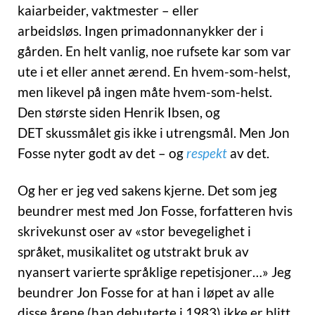
kaiarbeider, vaktmester – eller
arbeidsløs. Ingen primadonnanykker der i
gården. En helt vanlig, noe rufsete kar som var
ute i et eller annet ærend. En hvem-som-helst,
men likevel på ingen måte hvem-som-helst.
Den største siden Henrik Ibsen, og
DET skussmålet gis ikke i utrengsmål. Men Jon
Fosse nyter godt av det – og
respekt
av det.
Og her er jeg ved sakens kjerne. Det som jeg
beundrer mest med Jon Fosse, forfatteren hvis
skrivekunst oser av «stor bevegelighet i
språket, musikalitet og utstrakt bruk av
nyansert varierte språklige repetisjoner…» Jeg
beundrer Jon Fosse for at han i løpet av alle
disse årene (han debuterte i 1983) ikke er blitt