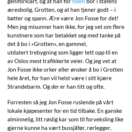
geniforklart, og at han for
tiden
bor i statens
æresbolig, Grotten, og at han tjener godt – i
bøtter og spann. Ære være Jon Fosse for det!
Men jeg misunner ham ikke, for jeg vet om flere
kunstnere som har betakket seg med tanke på
det å bo i «Grotten», en gammel,
utdatert trebygning som ligger tett opp til en
av Oslos mest trafikkerte veier. Og jeg vet at
Jon Fosse ikke orker eller ønsker å bo i Grotten
hele året, for han vil helst være i sitt kjære
Strandebarm. Og
der
er han titt og ofte.
Forresten så jeg Jon Fosse ruslende på vårt
lokale kjøpesenter for en tid tilbake. En ganske
alminnelig, litt røslig kar som til forveksling like
gjerne kunne ha vært bussjåfør, rørlegger,