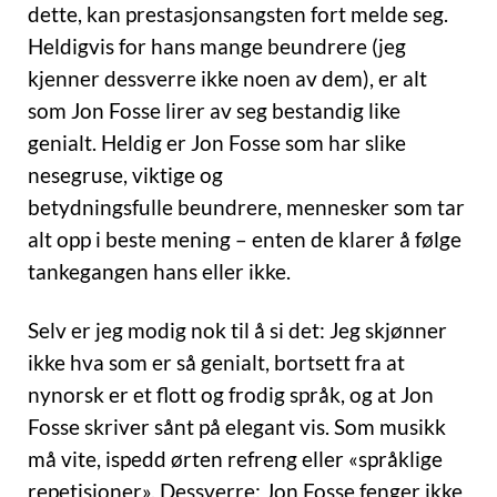
dette, kan prestasjonsangsten fort melde seg.
Heldigvis for hans mange beundrere (jeg
kjenner dessverre ikke noen av dem), er alt
som Jon Fosse lirer av seg bestandig like
genialt. Heldig er Jon Fosse som har slike
nesegruse, viktige og
betydningsfulle beundrere, mennesker som tar
alt opp i beste mening – enten de klarer å følge
tankegangen hans eller ikke.
Selv er jeg modig nok til å si det: Jeg skjønner
ikke hva som er så genialt, bortsett fra at
nynorsk er et flott og frodig språk, og at Jon
Fosse skriver sånt
på elegant vis. Som musikk
må vite, ispedd ørten refreng eller «språklige
repetisjoner». Dessverre; Jon Fosse fenger ikke