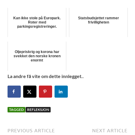
Kan ikke stole på Europark.
Statsbudsjettet rammer
Roter med
frivilligheten
parkingsregistreringer.
Oljepriskrig og korona har
svekket den norske kronen
enormt
La andre få vite om dette innlegget..
TAGGED
REFLEKSJON
PREVIOUS ARTICLE
NEXT ARTICLE