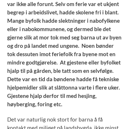
var ikke alle forunt. Selv om ferie var et ukjent
begrep i arbeidslivet, hadde skolene fri i blant.
Mange byfolk hadde slektninger i nabofylkene
eller i nabokommunene, og dermed ble det
gjerne slik at mor tok med seg barna ut av byen
og dro på landet med ungene. Noen bønder
tok dessuten imot feriefolk fra byene mot en
mindre godtgjørelse. At gjestene eller byfolket
hjalp til på gården, ble tatt som en selvfølge.
Dette var en tid da bøndene hadde få tekniske
hjelpemidler slik at slåttonna varte i flere uker.
Gjestene hjalp derfor til med hesjing,
høyberging, foring etc.
Det var naturlig nok stort for barna å få
kontakt med miljøet på landsbygda, ikke minst