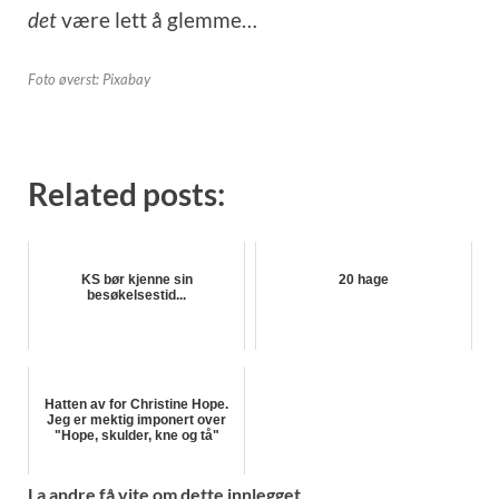
det
være lett å glemme…
Foto øverst: Pixabay
Related posts:
KS bør kjenne sin
20 hage
besøkelsestid...
Hatten av for Christine Hope.
Jeg er mektig imponert over
"Hope, skulder, kne og tå"
La andre få vite om dette innlegget..