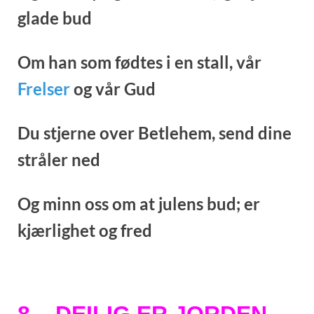
glade bud
Om han som fødtes i en stall, v
år
Frelser
og vår Gud
Du stjerne over Betlehem, s
end dine
stråler ned
Og minn oss om at julens bud; e
r
kjærlighet og fred
8 – DEILIG ER JORDEN