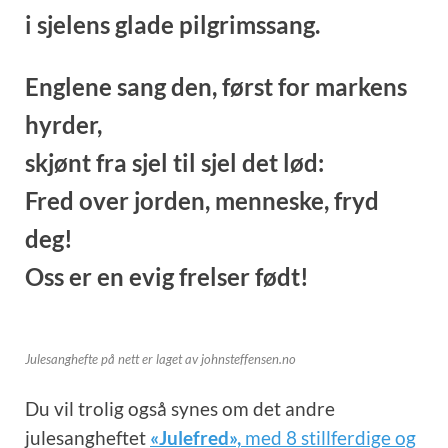
i sjelens glade pilgrimssang.
Englene sang den,
først for markens
hyrder,
skjønt fra sjel til sjel det lød:
Fred over jorden,
menneske, fryd
deg!
Oss er en evig frelser født!
Julesanghefte på nett er laget av johnsteffensen.no
Du vil trolig også synes om det andre
julesangheftet
«Julefred»,
med 8 stillferdige og