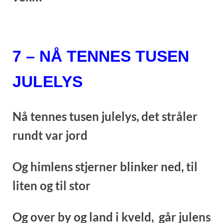
7 – NÅ TENNES TUSEN
JULELYS
Nå tennes tusen julelys, d
et stråler
rundt var jord
Og himlens stjerner blinker ned, t
il
liten og til stor
Og over by og land i kveld,
går julens