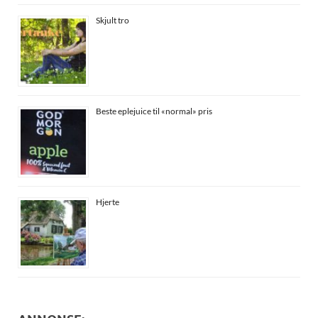
Skjult tro
Beste eplejuice til «normal» pris
Hjerte