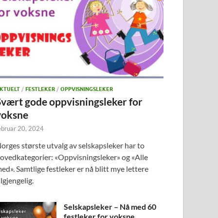
KTUELT
/
FESTLEKER
/
OPPVISNINGSLEKER
Svært gode oppvisningsleker for
voksne
ebruar 20, 2024
orges største utvalg av selskapsleker har to
ovedkategorier: «Oppvisningsleker» og «Alle
ed». Samtlige festleker er nå blitt mye lettere
ilgjengelig.
Selskapsleker – Nå med 60
festleker for voksne