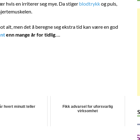
sær hvis en irriterer seg mye. Da stiger
blodtrykk
og puls,
 hjertemuskelen.
ot alt, men det å beregne seg ekstra tid kan være en god
ent
enn mange år for tidlig
….
r hvert minutt teller
Fikk advarsel for uforsvarlig
virksomhet