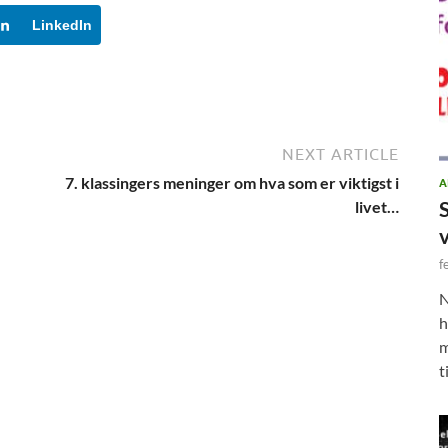
LinkedIn
NEXT ARTICLE
7. klassingers meninger om hva som er viktigst i
A
livet…
f
N
h
m
t