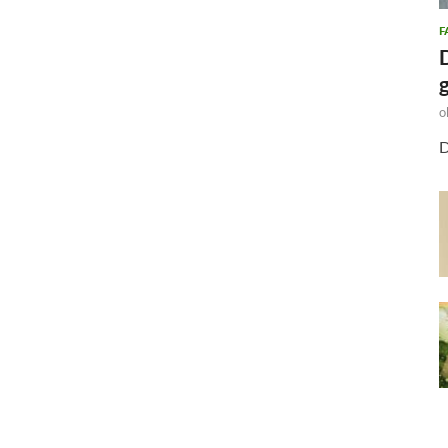
F
o
D