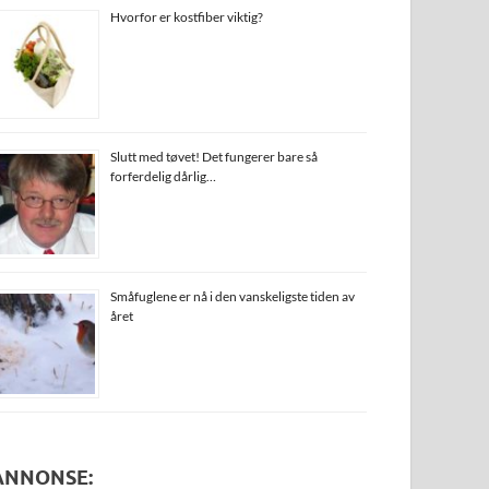
Hvorfor er kostfiber viktig?
Slutt med tøvet! Det fungerer bare så
forferdelig dårlig…
Småfuglene er nå i den vanskeligste tiden av
året
ANNONSE: