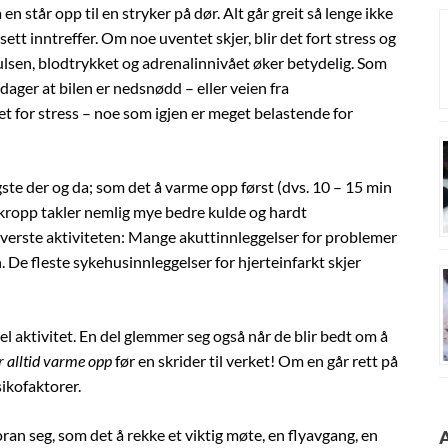
a en står opp til en stryker på dør. Alt går greit så lenge ikke
ett inntreffer. Om noe uventet skjer, blir det fort stress og
ulsen, blodtrykket og adrenalinnivået øker betydelig. Som
dager at bilen er nedsnødd – eller veien fra
t for stress – noe som igjen er meget belastende for
tigste der og da; som det å varme opp først (dvs. 10 – 15 min
kropp takler nemlig mye bedre kulde og hardt
erste aktiviteten: Mange akuttinnleggelser for problemer
De fleste sykehusinnleggelser for hjerteinfarkt skjer
l aktivitet. En del glemmer seg også når de blir bedt om å
r alltid varme opp
før en skrider til verket! Om en går rett på
ikofaktorer.
foran seg, som det å rekke et viktig møte, en flyavgang, en