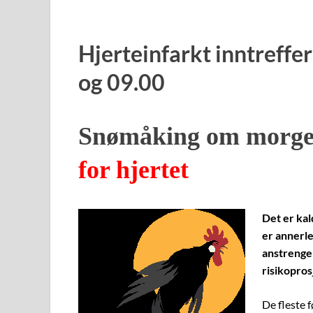
Hjerteinfarkt inntreffe
og 09.00
Snømåking om morge
for hjertet
Det er kal
er annerle
anstrenge
risikopros
De fleste 