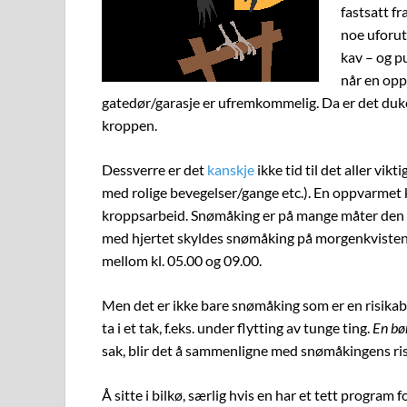
fastsatt fr
noe uforuts
kav – og p
når en opp
gatedør/garasje er ufremkommelig. Da er det duke
kroppen.
Dessverre er det
kanskje
ikke tid til det aller vik
med rolige bevegelser/gange etc.). En oppvarmet 
kroppsarbeid. Snømåking er på mange måter den v
med hjertet skyldes snømåking på morgenkvisten. 
mellom kl. 05.00 og 09.00.
Men det er ikke bare snømåking som er en risikabe
ta i et tak, f.eks. under flytting av tunge ting.
En bø
sak, blir det å sammenligne med snømåkingens ris
Å sitte i bilkø, særlig hvis en har et tett program 