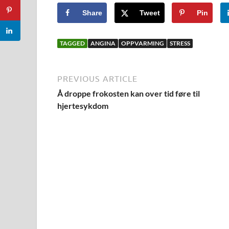
Share
Tweet
Pin
TAGGED
ANGINA
OPPVARMING
STRESS
PREVIOUS ARTICLE
Å droppe frokosten kan over tid føre til
hjertesykdom