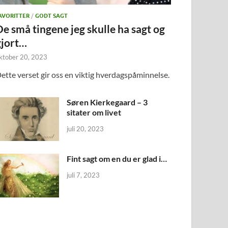
AVORITTER
/
GODT SAGT
De små tingene jeg skulle ha sagt og
gjort…
ktober 20, 2023
ette verset gir oss en viktig hverdagspåminnelse.
Søren Kierkegaard – 3
sitater om livet
juli 20, 2023
Fint sagt om en du er glad i…
juli 7, 2023