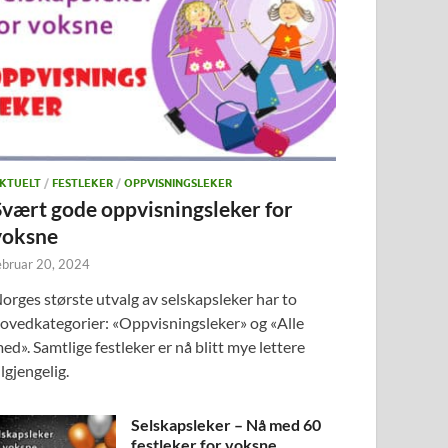
KTUELT
/
FESTLEKER
/
OPPVISNINGSLEKER
Svært gode oppvisningsleker for
voksne
ebruar 20, 2024
orges største utvalg av selskapsleker har to
ovedkategorier: «Oppvisningsleker» og «Alle
ed». Samtlige festleker er nå blitt mye lettere
ilgjengelig.
Selskapsleker – Nå med 60
festleker for voksne