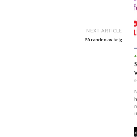
NEXT ARTICLE
På randen av krig
A
f
N
h
m
t