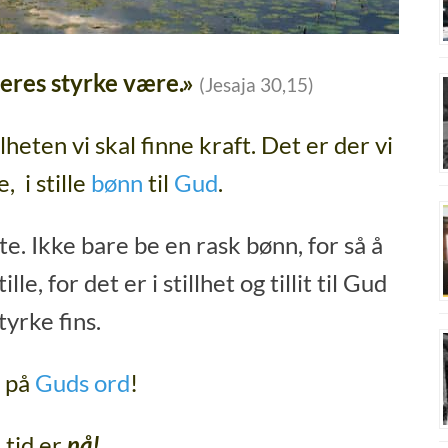
l deres styrke være.»
(Jesaja 30,15)
lheten vi skal finne kraft. Det er der vi
, i stille
bønn
til
Gud
.
tte. Ikke bare be en rask bønn, for så å
e, for det er i stillhet og tillit til Gud
tyrke fins.
e på
Guds ord
!
 tid er
nå!