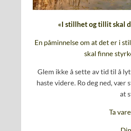
«I stillhet og tillit ska
En påminnelse om at det er i stil
skal finne styrke
Glem ikke å sette av tid til å ly
haste videre. Ro deg ned, vær still
at s
Ta var
Din