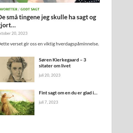
AVORITTER
/
GODT SAGT
De små tingene jeg skulle ha sagt og
gjort…
ktober 20, 2023
ette verset gir oss en viktig hverdagspåminnelse.
Søren Kierkegaard – 3
sitater om livet
juli 20, 2023
Fint sagt om en du er glad i…
juli 7, 2023