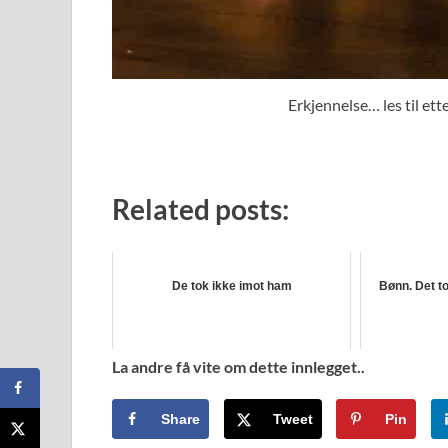
Erkjennelse… les til ett
Related posts:
De tok ikke imot ham
Bønn. Det to 
La andre få vite om dette innlegget..
Share
Tweet
Pin