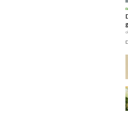
F
o
D