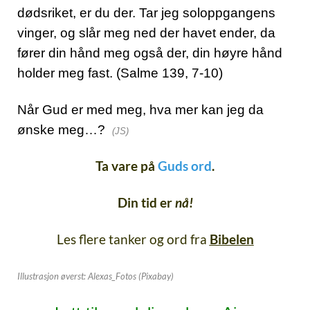
dødsriket, er du der. Tar jeg soloppgangens
vinger, og slår meg ned der havet ender, da
fører din hånd meg også der, din høyre hånd
holder meg fast. (Salme 139, 7-10)
Når Gud er med meg, hva mer kan jeg da
ønske meg…?
(JS)
Ta vare på
Guds ord
.
Din tid er
nå!
Les flere tanker og ord fra
Bibelen
Illustrasjon øverst: Alexas_Fotos (Pixabay)