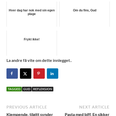
Hver dag har nok med sin egen
Om du fins, Gud
plage
Frykt ikke!
La andre få vite om dette innlegget..
TAGGED
GUD
REFLEKSJON
PREVIOUS ARTICLE
NEXT ARTICLE
Kjempende, tilgitt synder
Pasta med biff. En sikker