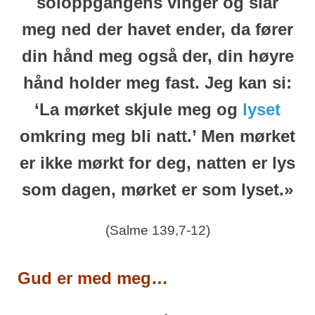
soloppgangens vinger og slår
meg ned der havet ender, da fører
din hånd meg også der, din høyre
hånd holder meg fast.
Jeg kan si:
‘La mørket skjule meg
og
lyset
omkring meg bli natt.’
Men mørket
er ikke mørkt for deg,
natten er lys
som dagen, mørket er som lyset.»
(Salme 139,7-12)
Gud er med meg…