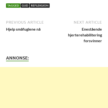
TAGGED
GUD
REFLEKSJON
PREVIOUS ARTICLE
NEXT ARTICLE
Hjelp småfuglene nå
Enestående
hjerterehabilitering
forsvinner
ANNONSE: