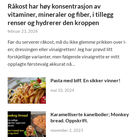
Råkost har høy konsentrasjon av
vitaminer, mineraler og fiber, i tillegg
renser og hydrerer den kroppen
februar 23, 2026
Før du serverer råkost, må du ikke glemme prikken over i-
en; dressingen eller vinaigretten! Jeg har prøvd litt
forskjellige varianter, men følgende vinaigrette er mitt
opplagte førstevalg akkurat nå…
Pasta med biff. En sikker vinner!
mai 10, 2024
Karamelliserte kanelboller; Monkey
bread. Oppskrift.
november 2, 2023