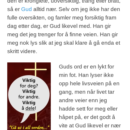
den er kronglete, uoversiktlig, trang eller bratt,
så er
Gud
alltid nær. Selv om jeg ikke har den
fulle oversikten, og famler meg forsiktig fram
dag etter dag, er Gud likevel med. Han gir
meg det jeg trenger for å finne veien. Han gir
meg nok lys slik at jeg skal klare å gå enda et
skritt videre.
Guds ord er en lykt for
min fot. Han lyser ikke
opp hele livsveien på en
gang, men når livet tar
andre veier enn jeg
hadde sett for meg eller
håpet på, er det godt å
vite at Gud likevel er nær