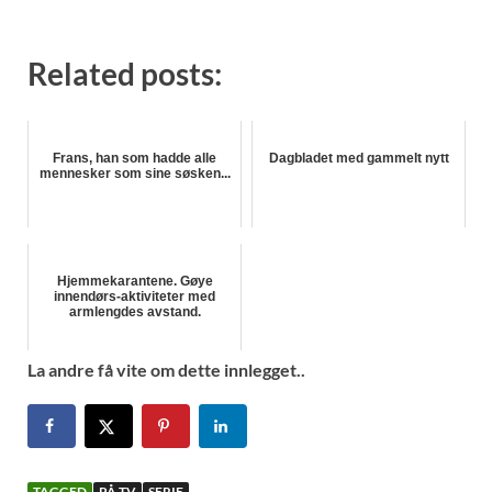
Related posts:
Frans, han som hadde alle
Dagbladet med gammelt nytt
mennesker som sine søsken...
Hjemmekarantene. Gøye
innendørs-aktiviteter med
armlengdes avstand.
La andre få vite om dette innlegget..
TAGGED
PÅ TV
SERIE