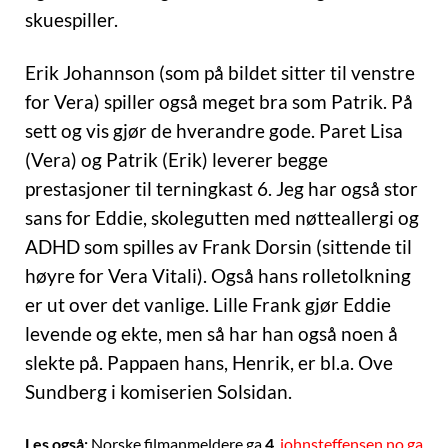
skuespiller.
Erik Johannson (som på bildet sitter til venstre
for Vera) spiller også meget bra som Patrik. På
sett og vis gjør de hverandre gode. Paret Lisa
(Vera) og Patrik (Erik) leverer begge
prestasjoner til terningkast 6. Jeg har også stor
sans for Eddie, skolegutten med nøtteallergi og
ADHD som spilles av Frank Dorsin (sittende til
høyre for Vera Vitali). Også hans rolletolkning
er ut over det vanlige. Lille Frank gjør Eddie
levende og ekte, men så har han også noen å
slekte på. Pappaen hans, Henrik, er bl.a. Ove
Sundberg i komiserien Solsidan.
Les også:
Norske filmanmeldere ga
4
.
johnsteffensen.no ga