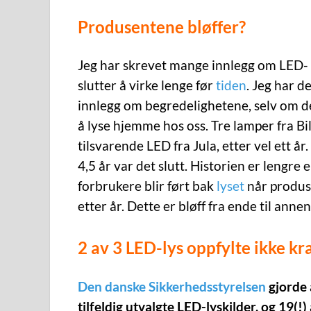
Produsentene bløffer?
Jeg har skrevet mange innlegg om LED-
slutter å virke lenge før
tiden
. Jeg har d
innlegg om begredelighetene, selv om d
å lyse hjemme hos oss. Tre lamper fra Bi
tilsvarende LED fra Jula, etter vel ett år
4,5 år var det slutt. Historien er lengr
forbrukere blir ført bak
lyset
når produse
etter år. Dette er bløff fra ende til anne
2 av 3 LED-lys oppfylte ikke k
Den danske Sikkerhedsstyrelsen
gjorde 
tilfeldig utvalgte LED-lyskilder, og 19(