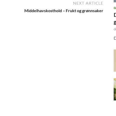
NEXT ARTICLE
F
Middelhavskosthold – Frukt og grønnsaker
o
D