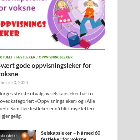
KTUELT
/
FESTLEKER
/
OPPVISNINGSLEKER
Svært gode oppvisningsleker for
voksne
ebruar 20, 2024
orges største utvalg av selskapsleker har to
ovedkategorier: «Oppvisningsleker» og «Alle
ed». Samtlige festleker er nå blitt mye lettere
ilgjengelig.
Selskapsleker – Nå med 60
festleker for voksne