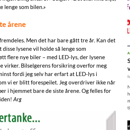
e lenge som bilen.»
te årene
fremdeles. Men det har bare gått tre år. Kan det
t disse lysene vil holde så lenge som
A
tt flere nye biler – med LED-lys, der lysene
e virker. Bilselgerens forsikring overfor meg
minst fordi jeg selv har erfart at LED-lys i
f
 vi er blitt forespeilet. Jeg overdriver ikke når
N
er i hjemmet bare de siste årene. Og felles for
h
tiden!
Arg
m
t