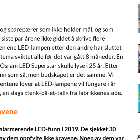
 og sparepærer som ikke holder mål, og som
e siste par årene ikke giddet å skrive flere
en ene LED-lampen etter den andre har sluttet
ltema sviktet alle før det var gått 8 måneder. En
. Osram LED Superstar skulle lyse i 25 år. Etter
e enn som så, men budskapet er det samme: Vi
ntene lover at LED-lampene vil fungere i år
n, en slags «tenk-på-et-tall» fra fabrikkenes side.
ravene
alarmerende LED-funn i 2019. De sjekket 30
!) av dem oppfylte ikke kravene. Noen av dem var