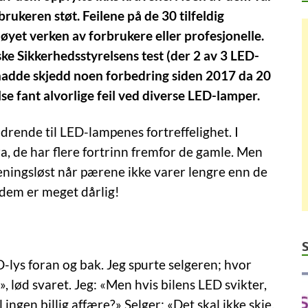
brukeren støt. Feilene på de 30 tilfeldig
øyet verken av forbrukere eller profesjonelle.
ke Sikkerhedsstyrelsens test (der 2 av 3 LED-
e hadde skjedd noen forbedring siden 2017 da 20
e fant alvorlige feil ved diverse LED-lamper.
drende til LED-lampenes fortreffelighet. I
, de har flere fortrinn fremfor de gamle. Men
ingsløst når pærene ikke varer lengre enn de
v dem er meget dårlig!
D-lys foran og bak. Jeg spurte selgeren; hvor
d», lød svaret. Jeg: «Men hvis bilens LED svikter,
l ingen billig affære?» Selger: «Det skal ikke skje,