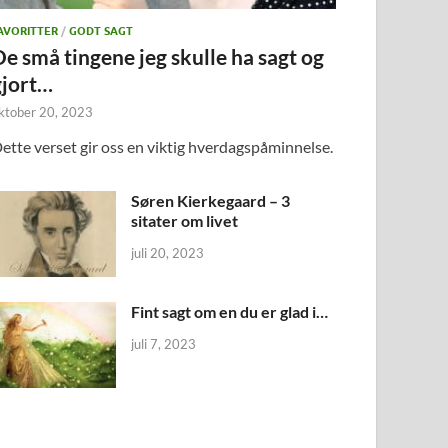
AVORITTER
/
GODT SAGT
De små tingene jeg skulle ha sagt og
gjort…
ktober 20, 2023
ette verset gir oss en viktig hverdagspåminnelse.
Søren Kierkegaard – 3
sitater om livet
juli 20, 2023
Fint sagt om en du er glad i…
juli 7, 2023