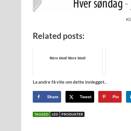
Kl
Related posts:
Mere blod! Mere blod!
La andre få vite om dette innlegget..
Share
Tweet
Pin
TAGGED
LED
PRODUKTER