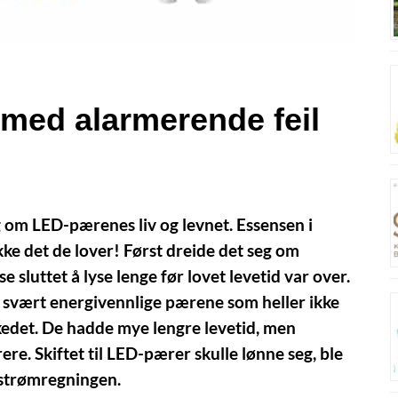
med alarmerende feil
gg om LED-pærenes liv og levnet. Essensen i
kke det de lover! Først dreide det seg om
 sluttet å lyse lenge før lovet levetid var over.
e svært energivennlige pærene som heller ikke
kedet. De hadde mye lengre levetid, men
e. Skiftet til LED-pærer skulle lønne seg, ble
på strømregningen.