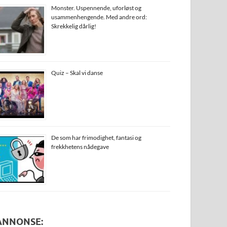
Monster. Uspennende, uforløst og
usammenhengende. Med andre ord:
Skrekkelig dårlig!
Quiz – Skal vi danse
De som har frimodighet, fantasi og
frekkhetens nådegave
ANNONSE: