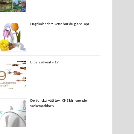
Hagekalender: Dette bør du gjøre i april…
Bibel i advent – 19
Derfor skal vått tøy IKKE bli liggende i
vaskemaskinen