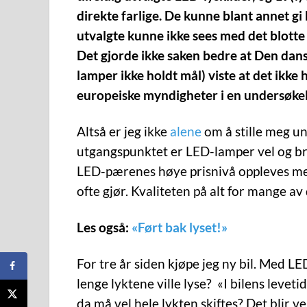
direkte farlige. De kunne blant annet gi 
utvalgte kunne ikke sees med det blotte 
Det gjorde ikke saken bedre at Den dans
lamper ikke holdt mål) viste at det ikk
europeiske myndigheter i en undersøkels
Altså er jeg ikke
alene
om å stille meg un
utgangspunktet er LED-lamper vel og bra
LED-pærenes høye prisnivå oppleves men
ofte gjør. Kvaliteten på alt for mange a
Les også:
«Ført bak lyset!»
For tre år siden kjøpe jeg ny bil. Med LE
lenge lyktene ville lyse? «I bilens leveti
da må vel hele lykten skiftes? Det blir ve