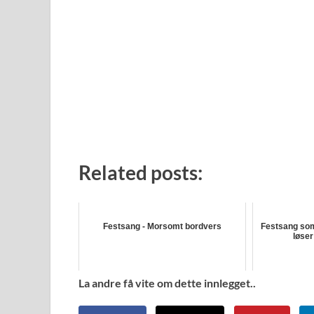
Related posts:
Festsang - Morsomt bordvers
Festsang som
løse
La andre få vite om dette innlegget..