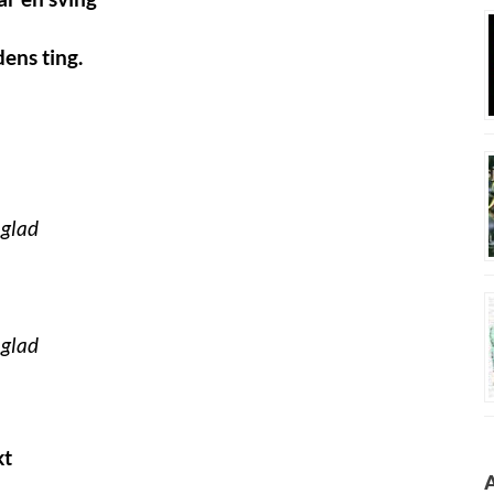
dens ting.
glad
glad
kt