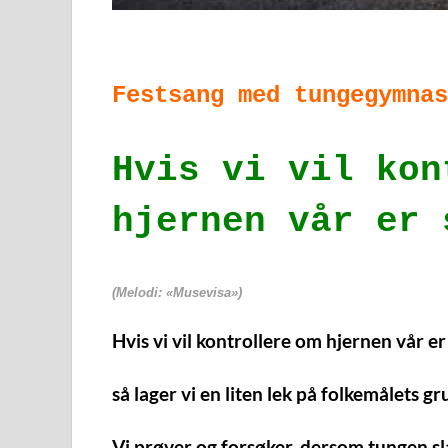
Festsang med tungegymnas
Hvis vi vil kon
hjernen vår er 
(Melodi: «Musevisa»)
Hvis vi vil kontrollere om hjernen vår e
så lager vi en liten lek på folkemålets gr
Vi prøver og forsøker, dersom tungen sl