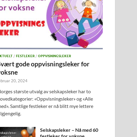
KTUELT
/
FESTLEKER
/
OPPVISNINGSLEKER
Svært gode oppvisningsleker for
voksne
ebruar 20, 2024
orges største utvalg av selskapsleker har to
ovedkategorier: «Oppvisningsleker» og «Alle
ed». Samtlige festleker er nå blitt mye lettere
ilgjengelig.
Selskapsleker – Nå med 60
festleker for voksne