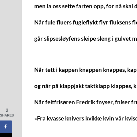
men la oss sette farten opp, for nå skal d
Når fule fluers fugleflykt flyr fluksens f
går slipsesløyfens sleipe sleng i gulvet 
Når tett i kappen knappen knappes, kap
og når på klappjakt taktklapp klappes, 
Når feltfrisøren Fredrik fnyser, fniser fr
2
SHARES
«Fra kvasse knivers kvikke kvin vår kvis