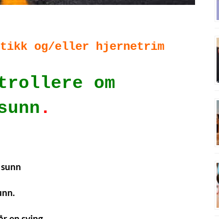
tikk og/eller hjernetrim
trollere om
sunn
.
r sunn
unn.
år en sving