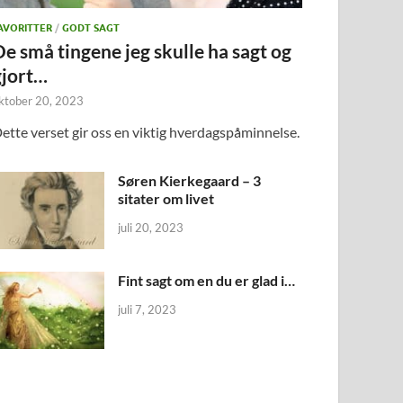
AVORITTER
/
GODT SAGT
De små tingene jeg skulle ha sagt og
gjort…
ktober 20, 2023
ette verset gir oss en viktig hverdagspåminnelse.
Søren Kierkegaard – 3
sitater om livet
juli 20, 2023
Fint sagt om en du er glad i…
juli 7, 2023