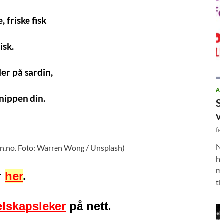
, friske fisk
isk.
ller på sardin,
A
snippen din.
f
N
en.no. Foto: Warren Wong / Unsplash)
h
m
r
her
.
t
elskapsleker
på nett.