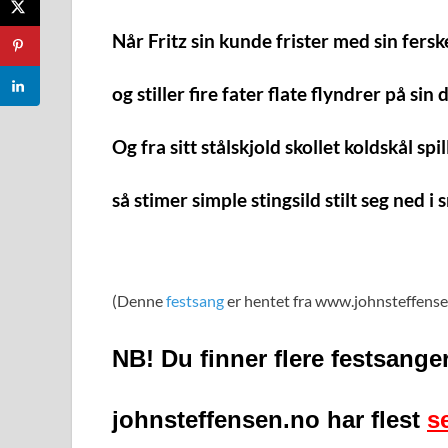
Når Fritz sin kunde frister med sin ferske
og stiller fire fater flate flyndrer på sin d
Og fra sitt stålskjold skollet koldskål spi
så stimer simple stingsild stilt seg ned i 
(Denne
festsang
er hentet fra www.johnsteffens
NB! Du finner flere festsange
johnsteffensen.no har flest
s