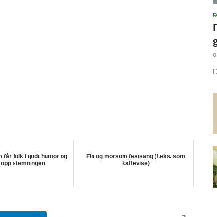
F
o
D
 får folk i godt humør og
Fin og morsom festsang (f.eks. som
r opp stemningen
kaffevise)