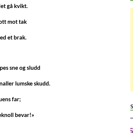
et gå kvikt.
lott mot tak
med et brak.
pes sne og sludd
knaller lumske skudd.
uens far;
eknoll bevar!»