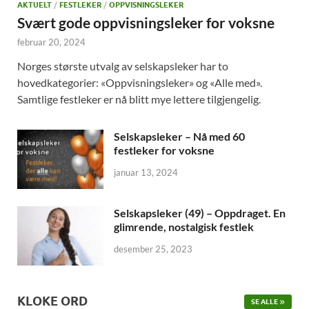
AKTUELT
/
FESTLEKER
/
OPPVISNINGSLEKER
Svært gode oppvisningsleker for voksne
februar 20, 2024
Norges største utvalg av selskapsleker har to
hovedkategorier: «Oppvisningsleker» og «Alle med».
Samtlige festleker er nå blitt mye lettere tilgjengelig.
Selskapsleker – Nå med 60
festleker for voksne
januar 13, 2024
Selskapsleker (49) – Oppdraget. En
glimrende, nostalgisk festlek
desember 25, 2023
KLOKE ORD
SE ALLE