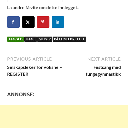
La andre få vite om dette innlegget..
TAGGED
HAGE
MEISER
PÅ FUGLEBRETTET
PREVIOUS ARTICLE
NEXT ARTICLE
Selskapsleker for voksne –
Festsang med
REGISTER
tungegymnastikk
ANNONSE: