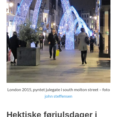
London 2015, pyntet julegate i south molton street – foto
john steffensen
Hektiske førjulsdager i