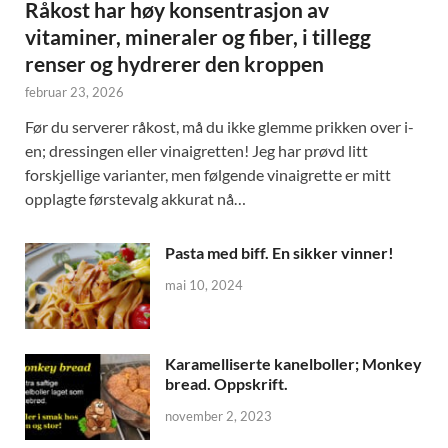
Råkost har høy konsentrasjon av
vitaminer, mineraler og fiber, i tillegg
renser og hydrerer den kroppen
februar 23, 2026
Før du serverer råkost, må du ikke glemme prikken over i-
en; dressingen eller vinaigretten! Jeg har prøvd litt
forskjellige varianter, men følgende vinaigrette er mitt
opplagte førstevalg akkurat nå…
Pasta med biff. En sikker vinner!
mai 10, 2024
Karamelliserte kanelboller; Monkey
bread. Oppskrift.
november 2, 2023