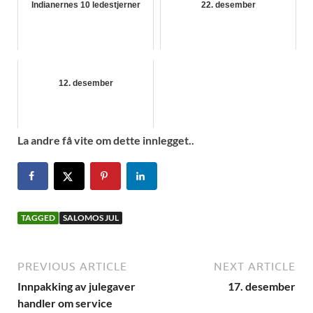
Indianernes 10 ledestjerner
22. desember
12. desember
La andre få vite om dette innlegget..
TAGGED
SALOMOS JUL
PREVIOUS ARTICLE
NEXT ARTICLE
Innpakking av julegaver
17. desember
handler om service