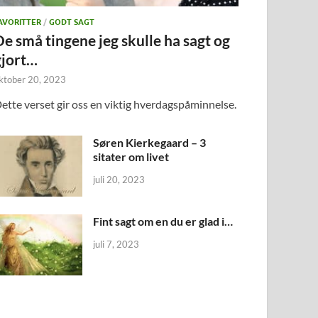
AVORITTER
/
GODT SAGT
De små tingene jeg skulle ha sagt og
gjort…
ktober 20, 2023
ette verset gir oss en viktig hverdagspåminnelse.
Søren Kierkegaard – 3
sitater om livet
juli 20, 2023
Fint sagt om en du er glad i…
juli 7, 2023