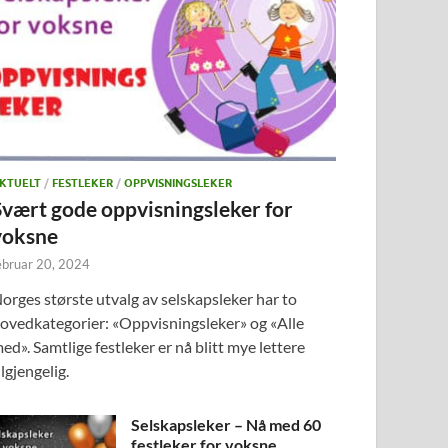
KTUELT
/
FESTLEKER
/
OPPVISNINGSLEKER
Svært gode oppvisningsleker for
voksne
ebruar 20, 2024
orges største utvalg av selskapsleker har to
ovedkategorier: «Oppvisningsleker» og «Alle
ed». Samtlige festleker er nå blitt mye lettere
ilgjengelig.
Selskapsleker – Nå med 60
festleker for voksne