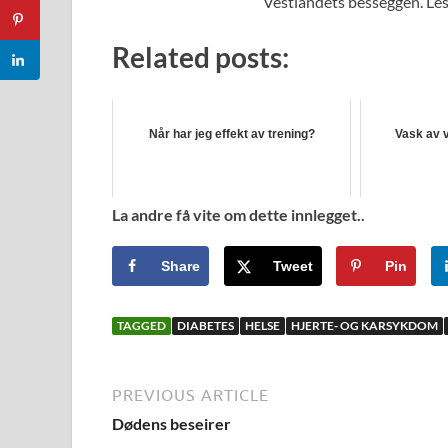
Vestlandets besseggen. Les
Related posts:
Når har jeg effekt av trening?
Vask av v
La andre få vite om dette innlegget..
Share
Tweet
Pin
TAGGED
DIABETES
HELSE
HJERTE- OG KARSYKDOM
PREVIOUS ARTICLE
Dødens beseirer