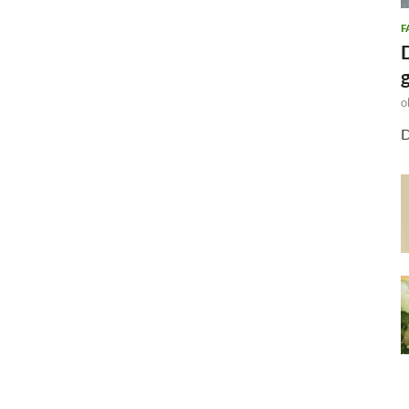
F
o
D