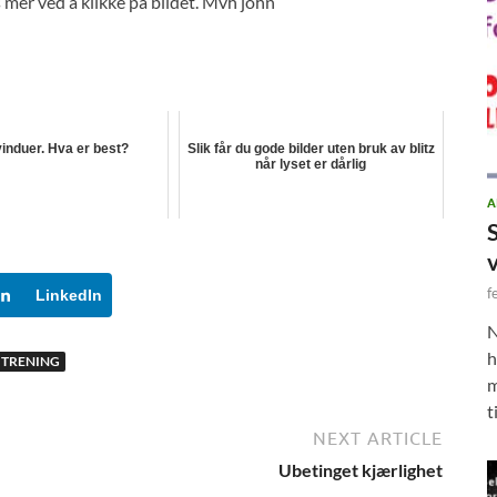
 mer ved å klikke på bildet. Mvh john
induer. Hva er best?
Slik får du gode bilder uten bruk av blitz
når lyset er dårlig
A
f
LinkedIn
N
h
TRENING
m
t
NEXT ARTICLE
Ubetinget kjærlighet