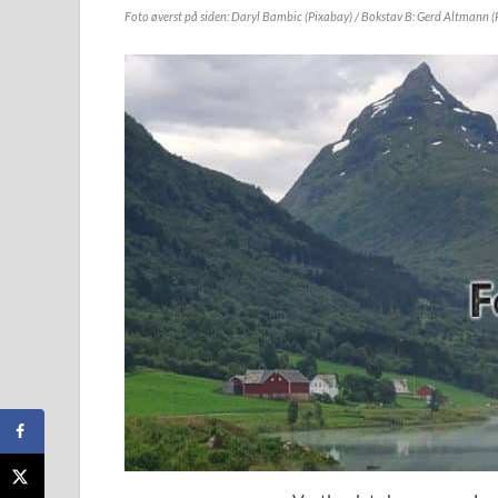
Foto øverst på siden: Daryl Bambic (Pixabay) / Bokstav B: Gerd Altmann (