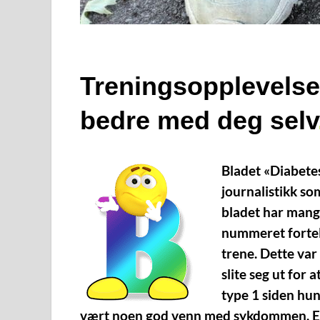
Treningsopplevelse 
bedre med deg selv
Bladet «Diabetes»
journalistikk som
bladet har mange 
nummeret fortell
trene. Dette va
slite seg ut for 
type 1 siden hu
vært noen god venn med sykdommen. Ette