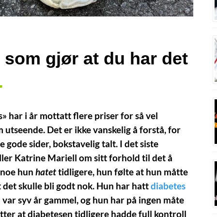
som gjør at du har det
.
 har i år mottatt flere priser for så vel
 utseende. Det er ikke vanskelig å forstå, for
gode sider, bokstavelig talt. I det siste
er Katrine Mariell om sitt forhold til det å
r noe hun
hatet
tidligere, hun følte at hun måtte
at det skulle bli godt nok. Hun har hatt
diabetes
n var syv år gammel, og hun har på ingen måte
r at diabetesen tidligere hadde full kontroll