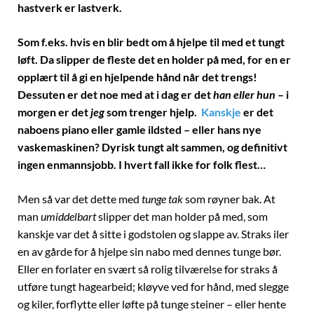
hastverk er lastverk.
Som f.eks. hvis en blir bedt om å hjelpe til med et tungt
løft. Da slipper de fleste det en holder på med, for en er
opplært til å gi en hjelpende hånd når det trengs!
Dessuten er det noe med at i dag er det
han eller hun
– i
morgen er det
jeg
som trenger hjelp.
Kanskje
er det
naboens piano eller gamle ildsted – eller hans nye
vaskemaskinen? Dyrisk tungt alt sammen, og definitivt
ingen enmannsjobb. I hvert fall ikke for folk flest…
Men så var det dette med
tunge tak
som røyner bak. At
man
umiddelbart
slipper det man holder på med, som
kanskje var det å sitte i godstolen og slappe av. Straks iler
en av gårde for å hjelpe sin nabo med dennes tunge bør.
Eller en forlater en svært så rolig tilværelse for straks å
utføre tungt hagearbeid; kløyve ved for hånd, med slegge
og kiler, forflytte eller løfte på tunge steiner – eller hente