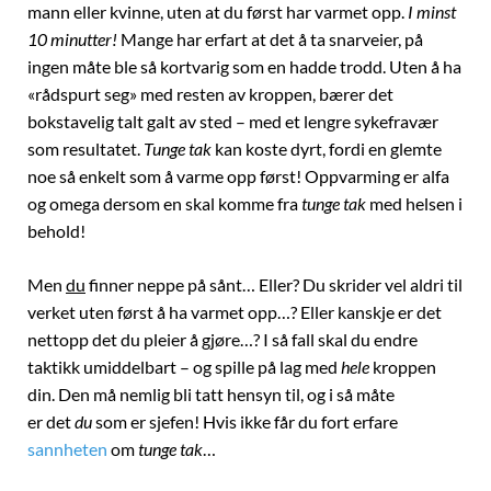
mann eller kvinne, uten at du først har varmet opp.
I minst
10 minutter!
Mange har erfart at det å ta snarveier, på
ingen måte ble så kortvarig som en hadde trodd. Uten å ha
«rådspurt seg» med resten av kroppen, bærer det
bokstavelig talt galt av sted – med et lengre sykefravær
som resultatet.
Tunge tak
kan koste dyrt, fordi en glemte
noe så enkelt som å varme opp først! Oppvarming er alfa
og omega dersom en skal komme fra
tunge tak
med helsen i
behold!
Men
du
finner neppe på sånt… Eller? Du skrider vel aldri til
verket uten først å ha varmet opp…? Eller kanskje er det
nettopp det du pleier å gjøre…? I så fall skal du endre
taktikk umiddelbart – og spille på lag med
hele
kroppen
din. Den må nemlig bli tatt hensyn til, og i så måte
er det
du
som er sjefen! Hvis ikke får du fort erfare
sannheten
om
tunge tak
…