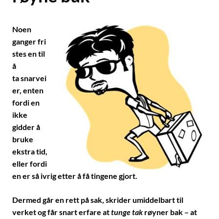
Noen
ganger fri
stes en til
å
ta snarvei
er, enten
fordi en
ikke
gidder å
bruke
ekstra tid,
eller fordi
en er så ivrig etter å få tingene gjort.
Dermed går en rett på sak, skrider umiddelbart til
verket og får snart erfare at
tunge tak
røyner bak – at