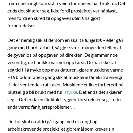
frem noe tungt som står i veien for noe en har bruk for. Det
er
da
det skjærer seg. Ikke fordi prosjektet var håpløst,
men fordi en skred til oppgaven
uten
å ha gjort
forberedelser.
Det er nemlig slik at dersom en skal ta
tunge tak –
eller gå i
gang med hardt arbeid, så gjør svært mange den feilen at
de gyver løs på oppgaven på direkten. De glemmer noe
vesentlig; de har ikke varmet opp først. De har ikke tatt
seg tid til å myke opp musklaturen, gjøre musklene varme
– få blodomløpet i gang slik at musklene får ekstra energi
til det ventende krafttaket. Musklene er ikke forberedt på
plutselig å bli brukt med full
styrke
. Det er da det skjærer
seg… Det er da en får kink i ryggen, forstrekker seg – eller
enda verre; får hjerteproblemer…
Derfor skal en aldri gå i gang med et tungt og
arbeidskrevende prosjekt, et gjøremål som krever sin