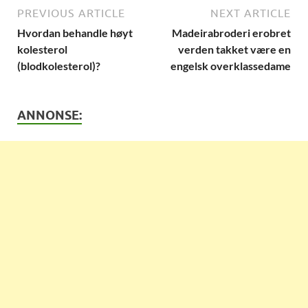
PREVIOUS ARTICLE
NEXT ARTICLE
Hvordan behandle høyt
Madeirabroderi erobret
kolesterol
verden takket være en
(blodkolesterol)?
engelsk overklassedame
ANNONSE: