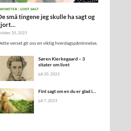
AVORITTER
/
GODT SAGT
De små tingene jeg skulle ha sagt og
gjort…
ktober 20, 2023
ette verset gir oss en viktig hverdagspåminnelse.
Søren Kierkegaard – 3
sitater om livet
juli 20, 2023
Fint sagt om en du er glad i…
juli 7, 2023