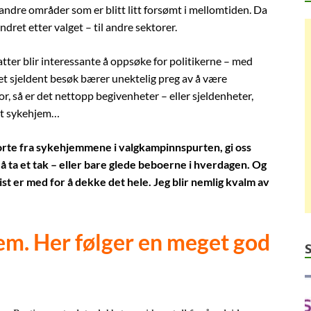
dre områder som er blitt litt forsømt i mellomtiden. Da
endret etter valget – til andre sektorer.
atter blir interessante å oppsøke for politikerne – med
 et sjeldent besøk bærer unektelig preg av å være
r, så er det nettopp begivenheter – eller sjeldenheter,
 et sykehjem…
borte fra sykehjemmene i valgkampinnspurten, gi oss
 å ta et tak – eller bare glede beboerne i hverdagen. Og
list er med for å dekke det hele. Jeg blir nemlig kvalm av
em. Her følger en meget god