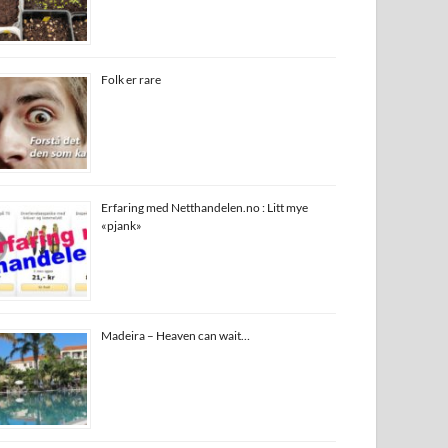
Folk er rare
Erfaring med Netthandelen.no : Litt mye
«pjank»
Madeira – Heaven can wait…