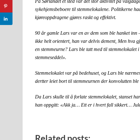
På Sørlandet et sted var det stor aktivitet på valgdag
sykehjemsbeboere til stemmelokalene. Politikerne had
kjøreoppdragene gjøres raskt og effektivt.
90 år gamle Lars var en av dem som ble hanket inn – e
ikke helt orientert, han var delvis dement, Men hva gjo
en stemmeurne? Lars ble tatt med til stemmelokalet i 
stemmeseddel».
Stemmelokalet var på bedehuset, og Lars ble nærmest dy
dertter leiet bort til stemmeurnen der konvolutten ble 
Da Lars skulle til å forlate stemmelokalet, stanset ha
han oppgitt: «Akk ja… Ett er i hvert fall sikkert… Ju
Related posts: