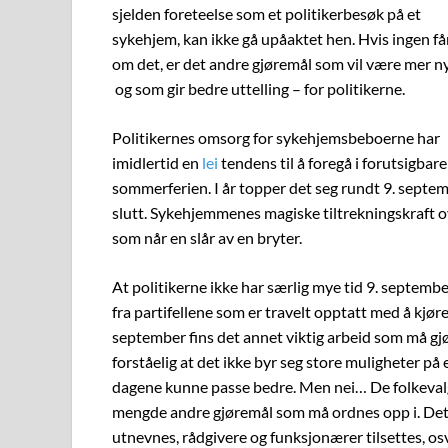
sjelden foreteelse som et politikerbesøk på et
sykehjem, kan ikke gå upåaktet hen. Hvis ingen får
om det, er det andre gjøremål som vil være mer ny
og som gir bedre uttelling – for politikerne.
Politikernes omsorg for sykehjemsbeboerne har
imidlertid en
lei
tendens til å foregå i forutsigbare
sommerferien. I år topper det seg rundt 9. septe
slutt. Sykehjemmenes magiske tiltrekningskraft o
som når en slår av en bryter.
At politikerne ikke har særlig mye tid 9. september,
fra partifellene som er travelt opptatt med å kjø
september fins det annet viktig arbeid som må gjø
forståelig at det ikke byr seg store muligheter på
dagene kunne passe bedre. Men nei… De folkevalg
mengde andre gjøremål som må ordnes opp i. Det s
utnevnes, rådgivere og funksjonærer tilsettes, os