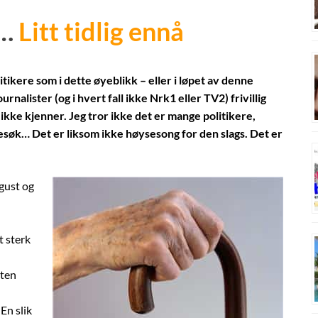
n…
Litt tidlig ennå
tikere som i dette øyeblikk – eller i løpet av denne
nalister (og i hvert fall ikke Nrk1 eller TV2) frivillig
kke kjenner. Jeg tror ikke det er mange politikere,
e besøk… Det er liksom ikke høysesong for den slags. Det er
ugust og
 sterk
ten
En slik