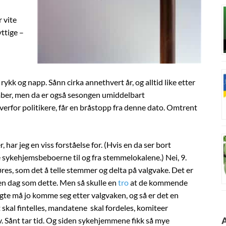
 vite
ttige –
 rykk og napp. Sånn cirka annethvert år, og alltid like etter
mber, men da er også sesongen umiddelbart
verfor politikere, får en bråstopp fra denne dato. Omtrent
 har jeg en viss forståelse for. (Hvis en da ser bort
re sykehjemsbeboerne til og fra stemmelokalene.) Nei, 9.
res, som det å telle stemmer og delta på valgvake. Det er
 en dag som dette. Men så skulle en
tro
at de kommende
te må jo komme seg etter valgvaken, og så er det en
kal fintelles, mandatene skal fordeles, komiteer
v. Sånt tar tid. Og siden sykehjemmene fikk så mye