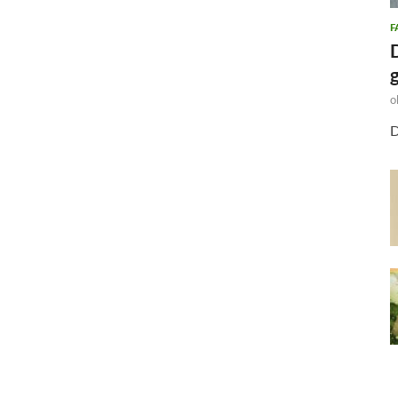
F
o
D