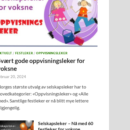
KTUELT
/
FESTLEKER
/
OPPVISNINGSLEKER
Svært gode oppvisningsleker for
voksne
ebruar 20, 2024
orges største utvalg av selskapsleker har to
ovedkategorier: «Oppvisningsleker» og «Alle
ed». Samtlige festleker er nå blitt mye lettere
ilgjengelig.
Selskapsleker – Nå med 60
festleker for voksne