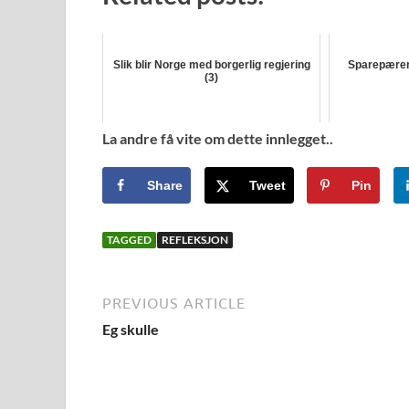
Slik blir Norge med borgerlig regjering
Sparepærer 
(3)
La andre få vite om dette innlegget..
Share
Tweet
Pin
TAGGED
REFLEKSJON
PREVIOUS ARTICLE
Eg skulle