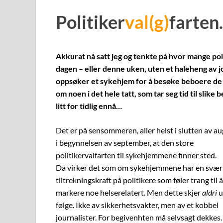
Politiker
val(g)
farte
Akkurat nå satt jeg og tenkte på hvor mange poli
dagen – eller denne uken, uten et haleheng av jour
oppsøker et sykehjem for å besøke beboere de i
om noen i det hele tatt, som tar seg tid til slik
litt for tidlig ennå…
Det er på sensommeren, aller helst i slutten av a
i begynnelsen av september, at den store
politikervalfarten til sykehjemmene finner sted.
Da virker det som om sykehjemmene har en svært
tiltrekningskraft på politikere som føler trang til å
markere noe helserelatert. Men dette skjer
aldri
u
følge. Ikke av sikkerhetsvakter, men av et kobbel
journalister. For begivenhten må selvsagt dekkes. 