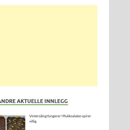
ANDRE AKTUELLE INNLEGG
Vintersåing fungerer! Plukksalaten spirer
villig.