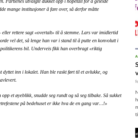
en. Partienes utvalgte dukket opp i hopetall for å geleide
de mange institusjoner å fare over, så derfor måtte
ller rettere sagt «overtalt» til å stemme. Lars var imidlertid
rde vel det, så lenge han var i stand til å putte en konvolutt i
politikerens bil. Underveis fikk han overbragt «riktig
A
ttet inn i lokalet. Han ble raskt ført til et avlukke, og
avlevert.
f
N
n opp et øyeblikk, snudde seg rundt og så seg tilbake. Så sukket
h
letrefestene på bedehuset er ikke hva de en gang var…!»
m
t